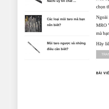
Nachi uy tín chất ...
chọn t
Ngoài 
Các loại mũi taro mà bạn
MRO Vi
nên biết?
mà bạn
Hãy li
Mũi taro ngược và những
điều cần biết?
TRA
BÀI VI