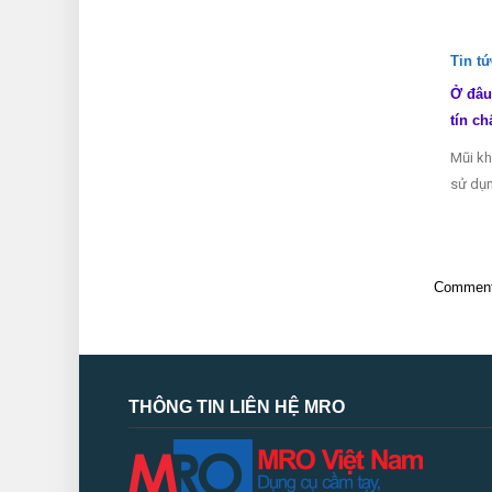
Tin t
Ở đâu
tín ch
Mũi kh
sử dụn
Comments
THÔNG TIN LIÊN HỆ MRO