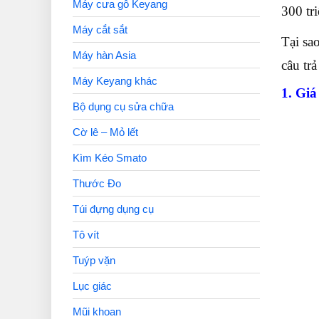
Máy cưa gỗ Keyang
300 tri
Máy cắt sắt
Tại sa
Máy hàn Asia
câu trả 
Máy Keyang khác
1. Giá
Bộ dụng cụ sửa chữa
Cờ lê – Mỏ lết
Kìm Kéo Smato
Thước Đo
Túi đựng dụng cụ
Tô vít
Tuýp vặn
Lục giác
Mũi khoan