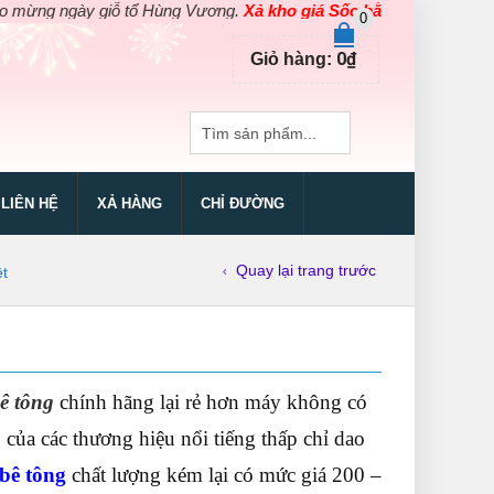
ngày giỗ tổ Hùng Vương.
Xả kho giá Sốc bằng giá Gốc
cho các sản
0
0
₫
Giỏ hàng:
LIÊN HỆ
XẢ HÀNG
CHỈ ĐƯỜNG
Quay lại trang trước
ệt
ê tông
chính hãng lại rẻ hơn máy không có
g
của các thương hiệu nổi tiếng thấp chỉ dao
bê tông
chất lượng kém lại có mức giá 200 –