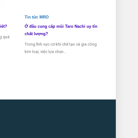
Tin tức MRO
Tin tức MRO
iết?
Ở đâu cung cấp mũi Taro Nachi uy tín
Các loại mũi 
chất lượng?
ng quá
Mũi taro là mộ
Trong lĩnh vực cơ khí chế tạo và gia công
thể thiếu tron
kim loại, việc lựa chọn…