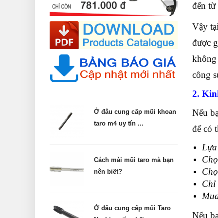
đến từ
Vậy tạ
được g
không 
công s
2. Kin
Nếu bạ
Ở đâu cung cấp mũi khoan
taro m4 uy tín ...
để có 
Lựa 
Chọ
Cách mài mũi taro mà bạn
Chọ
nên biết?
Chỉ 
Mua
Ở đâu cung cấp mũi Taro
Nếu bạ