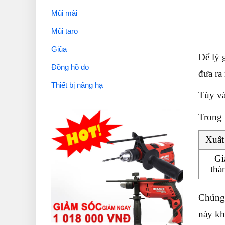
Mũi mài
Mũi taro
Giũa
Để lý g
Đồng hồ đo
đưa ra
Thiết bị nâng hạ
Tùy và
Trong 
Xuất
Gi
thà
Chúng 
này kh