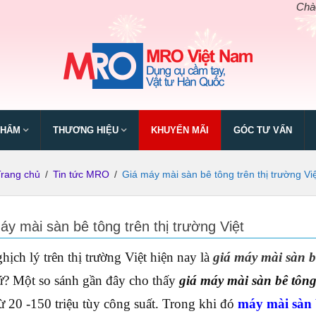
Chào mừng 
PHẨM
THƯƠNG HIỆU
KHUYẾN MÃI
GÓC TƯ VẤN
Trang chủ
/
Tin tức MRO
/
Giá máy mài sàn bê tông trên thị trường Vi
áy mài sàn bê tông trên thị trường Việt
hịch lý trên thị trường Việt hiện nay là
giá máy mài sàn b
ứ? Một so sánh gần đây cho thấy
giá máy mài sàn bê tôn
ừ 20 -150 triệu tùy công suất. Trong khi đó
máy mài sàn 