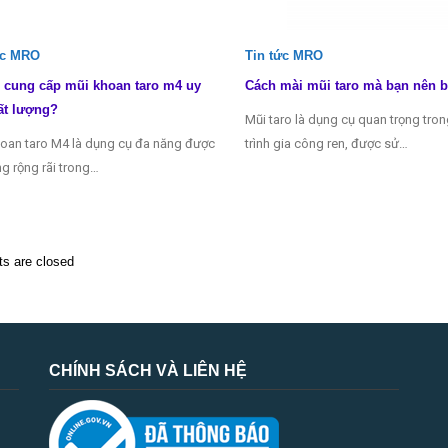
ức MRO
Tin tức MRO
 cung cấp mũi khoan taro m4 uy
Cách mài mũi taro mà bạn nên b
ất lượng?
Mũi taro là dụng cụ quan trọng tro
oan taro M4 là dụng cụ đa năng được
trình gia công ren, được sử…
g rộng rãi trong…
 are closed
CHÍNH SÁCH VÀ LIÊN HỆ