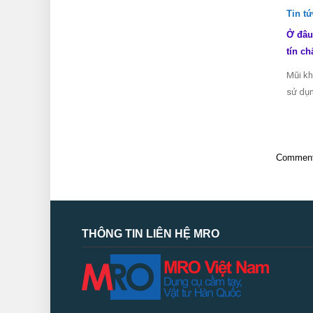
Tin t
Ở đâu
tín ch
Mũi kh
sử dụn
Comments
THÔNG TIN LIÊN HỆ MRO