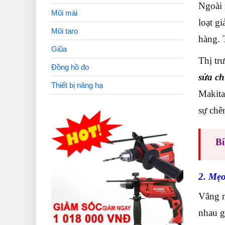
Ngoài 
Mũi mài
loạt g
Mũi taro
hàng. 
Giũa
Thị tr
Đồng hồ đo
sửa ch
Thiết bị nâng hạ
Makita
sự chê
Bí
2. Mẹo
Vâng n
nhau g