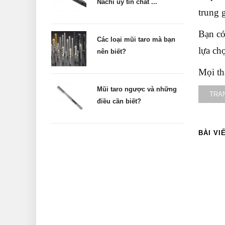
Nachi uy tín chất ...
trung 
Bạn có
Các loại mũi taro mà bạn
lựa ch
nên biết?
Mọi th
Mũi taro ngược và những
TRA
điều cần biết?
BÀI VI