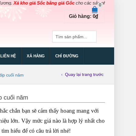
Xả kho giá Sốc bằng giá Gốc
cho các sản phẩm dụng cụ điện cầm t
0
0
₫
Giỏ hàng:
LIÊN HỆ
XẢ HÀNG
CHỈ ĐƯỜNG
Quay lại trang trước
dịp cuối năm
p cuối năm
ắc chắn bạn sẽ cảm thấy hoang mang với
hiệu lớn. Vậy mức giá nào là hợp lý nhất cho
ìm hiểu để có câu trả lời nhé!