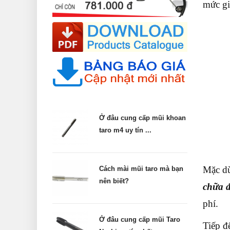
mức gi
Ở đâu cung cấp mũi khoan
taro m4 uy tín ...
Mặc dù
Cách mài mũi taro mà bạn
nên biết?
chữa đ
phí.
Ở đâu cung cấp mũi Taro
Tiếp đ