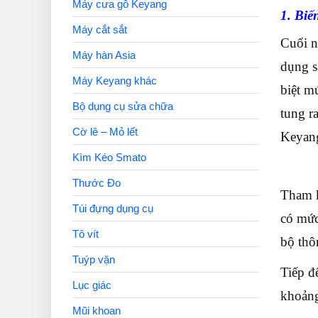
Máy cưa gỗ Keyang
1. Biế
Máy cắt sắt
Cuối n
Máy hàn Asia
dụng s
Máy Keyang khác
biệt m
Bộ dụng cụ sửa chữa
tung r
Cờ lê – Mỏ lết
Keyang
Kìm Kéo Smato
Thước Đo
Tham 
Túi đựng dụng cụ
có mức
Tô vít
bộ thôn
Tuýp vặn
Tiếp đ
Lục giác
khoảng
Mũi khoan