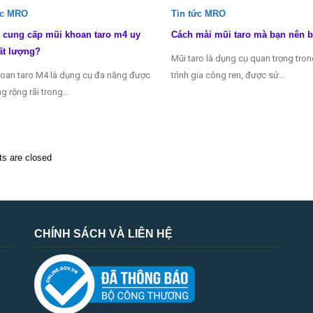
ức MRO
Tin tức MRO
 cung cấp mũi khoan taro m4 uy
Cách mài mũi taro mà bạn nên b
ất lượng?
Mũi taro là dụng cụ quan trọng tro
oan taro M4 là dụng cụ đa năng được
trình gia công ren, được sử…
g rộng rãi trong…
 are closed
CHÍNH SÁCH VÀ LIÊN HỆ