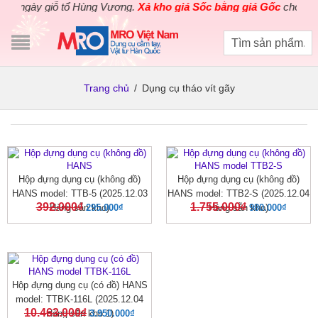
 ngày giỗ tổ Hùng Vương.
Xả kho giá Sốc bằng giá Gốc
cho các s
Trang chủ
/
Dụng cụ tháo vít gãy
Hộp đựng dụng cụ (không đồ)
Hộp đựng dụng cụ (không đồ)
HANS model: TTB-5 (2025.12.03
HANS model: TTB2-S (2025.12.04
392.000
₫
1.755.000
₫
Hàng sẵn kho)
295.000
₫
Hàng sẵn kho)
980.000
₫
Hộp đựng dụng cụ (có đồ) HANS
model: TTBK-116L (2025.12.04
10.463.000
₫
Hàng sẵn kho 1)
3.950.000
₫