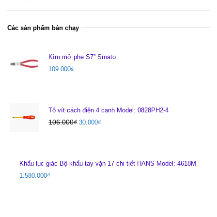
Các sản phẩm bán chạy
Kìm mở phe S7'' Smato
109.000
₫
Tô vít cách điện 4 cạnh Model: 0828PH2-4
106.000
₫
30.000
₫
Khẩu lục giác Bộ khẩu tay vặn 17 chi tiết HANS Model: 4618M
1.580.000
₫