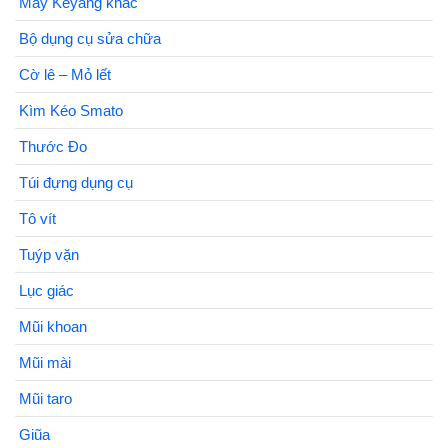
Máy Keyang khác
Bộ dụng cụ sửa chữa
Cờ lê – Mỏ lết
Kìm Kéo Smato
Thước Đo
Túi đựng dụng cụ
Tô vít
Tuýp vặn
Lục giác
Mũi khoan
Mũi mài
Mũi taro
Giũa