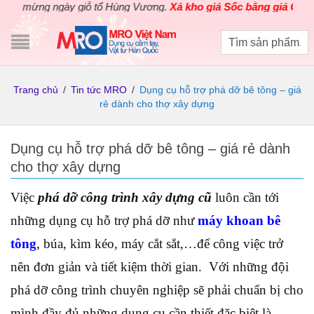
mừng ngày giỗ tổ Hùng Vương.
Xả kho giá Sốc bằng giá Gốc
cho c
Trang chủ
/
Tin tức MRO
/
Dụng cụ hỗ trợ phá dỡ bê tông – giá
rẻ dành cho thợ xây dựng
Dụng cụ hỗ trợ phá dỡ bê tông – giá rẻ dành
cho thợ xây dựng
Việc
phá dỡ công trình xây dựng cũ
luôn cần tới
những dụng cụ hỗ trợ phá dỡ như
máy khoan bê
tông
, búa, kìm kéo, máy cắt sắt,…để công việc trở
nên đơn giản và tiết kiệm thời gian. Với những đội
phá dỡ công trình chuyên nghiệp sẽ phải chuẩn bị cho
mình đầy đủ những dụng cụ cần thiết đặc biệt là