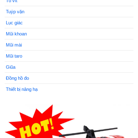
Tô vít
Tuýp vặn
Lục giác
Mũi khoan
Mũi mài
Mũi taro
Giũa
Đồng hồ đo
Thiết bị nâng hạ