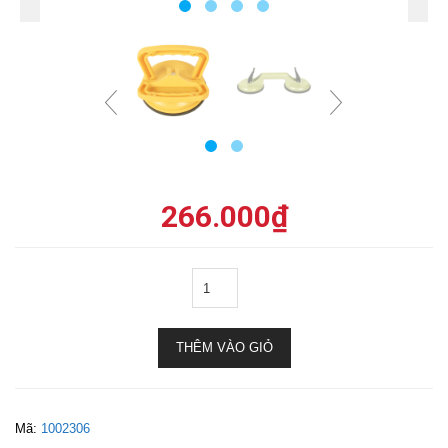
266.000
₫
THÊM VÀO GIỎ
Mã:
1002306