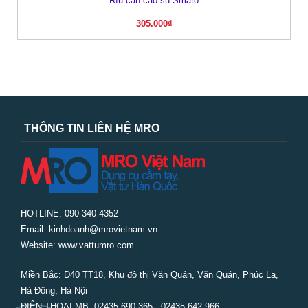
Rìu cán cao su Smato
305.000
₫
THÔNG TIN LIÊN HỆ MRO
HOTLINE: 090 340 4352
Email: kinhdoanh@mrovietnam.vn
Website: www.vattumro.com
Miền Bắc:
D40 TT18, Khu đô thị Văn Quán, Văn Quán, Phúc La,
Hà Đông, Hà Nội
ĐIỆN THOẠI MB: 02435 690 365 - 02435 642 966