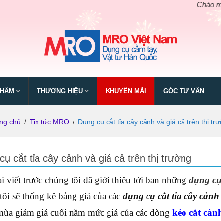
Chào mừng ngày
PHẨM
THƯƠNG HIỆU
KHUYẾN MÃI
GÓC TƯ VẤN
ng chủ
/
Tin tức MRO
/
Dụng cụ cắt tỉa cây cảnh và giá cả trên thị tr
ụ cắt tỉa cây cảnh và giá cả trên thị trường
i viết trước chúng tôi đã giới thiệu tới bạn những
dụng cụ 
tôi sẽ thống kê bảng giá của các
dụng cụ cắt tỉa cây cảnh
mùa giảm giá cuối năm mức giá của các dòng
kéo cắt càn