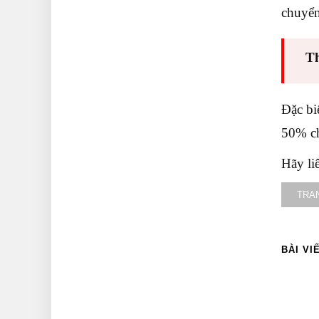
chuyển
T
Đặc bi
50% ch
Hãy li
TRA
BÀI VI