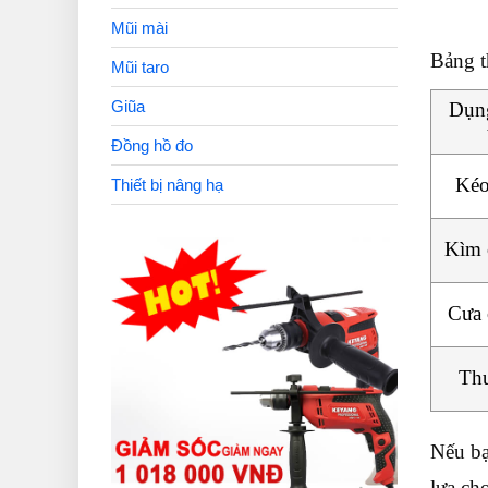
Mũi mài
Bảng t
Mũi taro
Giũa
Dụng
Đồng hồ đo
Kéo 
Thiết bị nâng hạ
Kìm 
Cưa 
Th
Nếu b
lựa ch