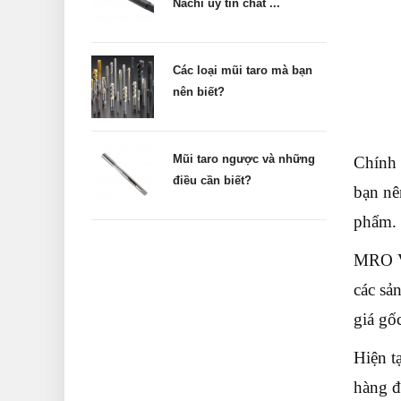
Nachi uy tín chất ...
Các loại mũi taro mà bạn
nên biết?
Mũi taro ngược và những
Chính 
điều cần biết?
bạn nê
phẩm.
MRO V
các sả
giá gố
Hiện t
hàng đ