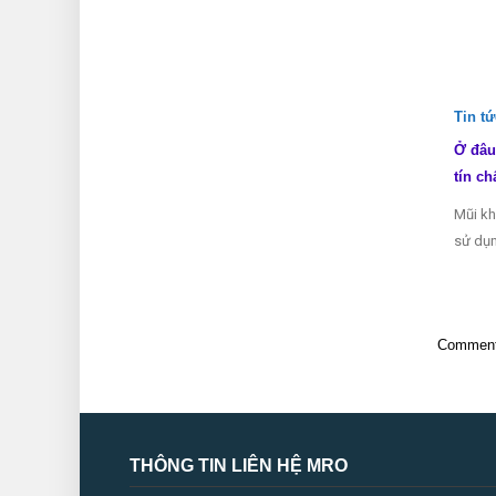
Tin t
Ở đâu
tín ch
Mũi kh
sử dụn
Comments
THÔNG TIN LIÊN HỆ MRO