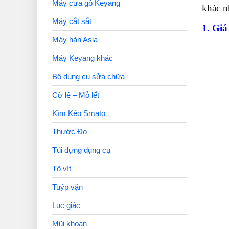
Máy cưa gỗ Keyang
khác n
Máy cắt sắt
1. Giá
Máy hàn Asia
Máy Keyang khác
Bộ dụng cụ sửa chữa
Cờ lê – Mỏ lết
Kìm Kéo Smato
Thước Đo
Túi đựng dụng cụ
Tô vít
Tuýp vặn
Lục giác
Mũi khoan