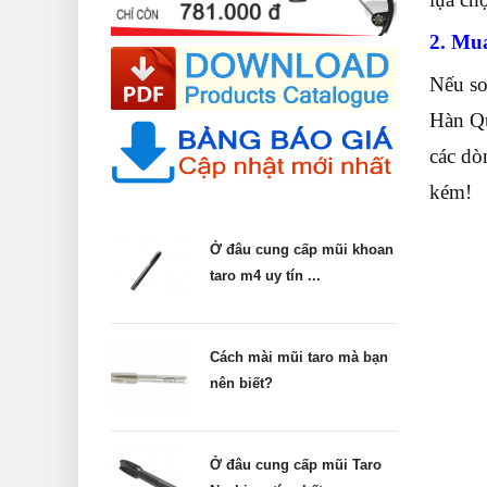
2. Mua
Nếu so
Hàn Qu
các d
kém!
Ở đâu cung cấp mũi khoan
taro m4 uy tín ...
Cách mài mũi taro mà bạn
nên biết?
Ở đâu cung cấp mũi Taro