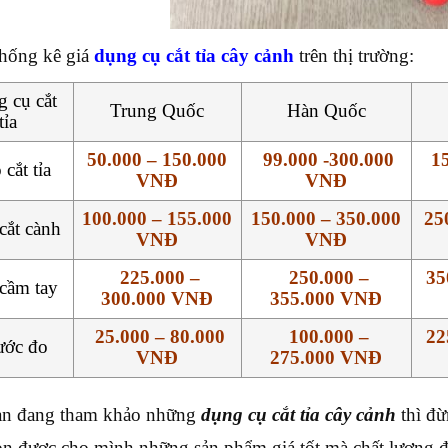
hống kê giá
dụng cụ cắt tỉa cây cảnh
trên thị trường:
 cụ cắt
Trung Quốc
Hàn Quốc
tỉa
50.000 – 150.000
99.000 -300.000
15
cắt tỉa
VNĐ
VNĐ
100.000 – 155.000
150.000 – 350.000
25
cắt cành
VNĐ
VNĐ
225.000 –
250.000 –
35
cầm tay
300.000 VNĐ
355.000 VNĐ
25.000 – 80.000
100.000 –
22
ước đo
VNĐ
275.000 VNĐ
ạn đang tham khảo những
dụng cụ cắt tỉa cây cảnh
thì đừ
ọn được cho mình những sản phẩm giá tốt mà chất lượng 