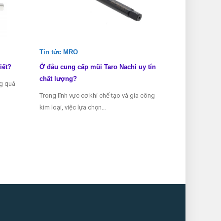
Tin tức MRO
Tin tức MRO
iết?
Ở đâu cung cấp mũi Taro Nachi uy tín
Các loại mũi 
chất lượng?
ng quá
Mũi taro là mộ
Trong lĩnh vực cơ khí chế tạo và gia công
thể thiếu tron
kim loại, việc lựa chọn…