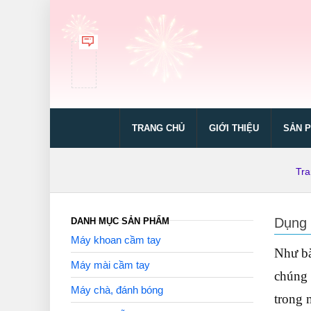
TRANG CHỦ
GIỚI THIỆU
SẢN 
Tra
Dụng c
DANH MỤC SẢN PHẨM
Máy khoan cầm tay
Như bà
Máy mài cầm tay
chúng 
Máy chà, đánh bóng
trong 