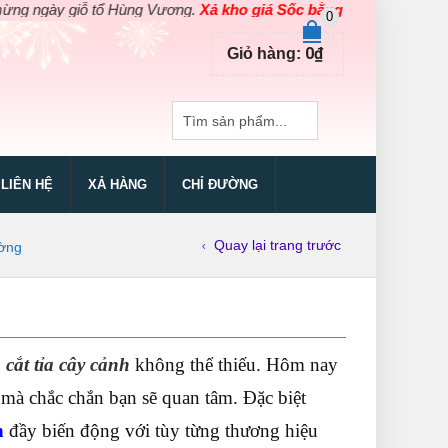
 giỗ tổ Hùng Vương.
Xả kho giá Sốc bằng giá Gốc
cho các sản ph
0
0
₫
Giỏ hàng:
LIÊN HỆ
XẢ HÀNG
CHỈ ĐƯỜNG
Quay lại trang trước
ường
cắt tỉa cây cảnh
không thể thiếu. Hôm nay
mà chắc chắn bạn sẽ quan tâm. Đặc biệt
h
đầy biến động với tùy từng thương hiệu