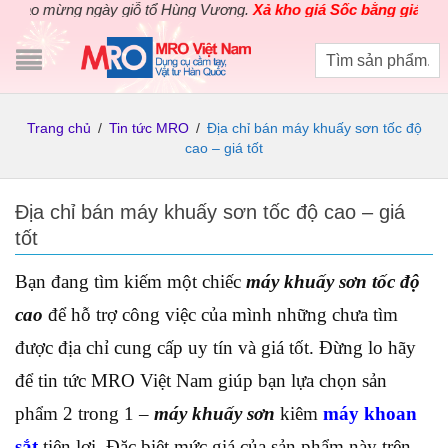
o mừng ngày giỗ tổ Hùng Vương.
Xả kho giá Sốc bằng giá Gốc
cho
Trang chủ
/
Tin tức MRO
/
Địa chỉ bán máy khuấy sơn tốc độ
cao – giá tốt
Địa chỉ bán máy khuấy sơn tốc độ cao – giá
tốt
Bạn đang tìm kiếm một chiếc
máy khuấy sơn tốc độ
cao
để hỗ trợ công việc của mình những chưa tìm
được địa chỉ cung cấp uy tín và giá tốt. Đừng lo hãy
để tin tức MRO Việt Nam giúp bạn lựa chọn sản
phẩm 2 trong 1 –
máy khuấy sơn
kiêm
máy khoan
sắt
tiện lợi. Đặc biệt mức giá của sản phẩm này trên