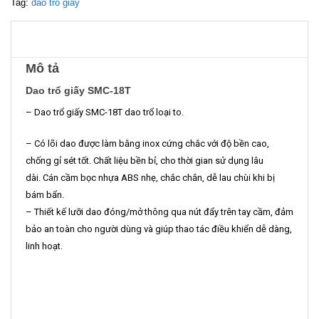
Tag:
dao trổ giấy
Mô tả
Dao trổ giấy SMC-18T
– Dao trổ giấy SMC-18T dao trổ loại to.
– Có lõi dao được làm bằng inox cứng chắc với độ bền cao,
chống gỉ sét tốt. Chất liệu bền bỉ, cho thời gian sử dụng lâu
dài. Cán cầm bọc nhựa ABS nhẹ, chắc chắn, dễ lau chùi khi bị
bám bẩn.
– Thiết kế lưỡi dao đóng/mở thông qua nút đẩy trên tay cầm, đảm
bảo an toàn cho người dùng và giúp thao tác điều khiển dễ dàng,
linh hoạt.