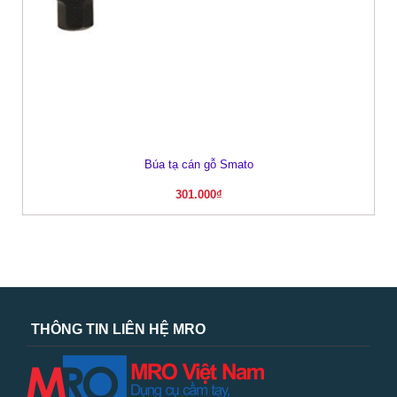
Búa tạ cán gỗ Smato
301.000
₫
THÔNG TIN LIÊN HỆ MRO