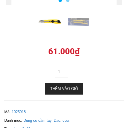
61.000
₫
THÊM VÀO GIỎ
Mã:
1025918
Danh mục:
Dụng cụ cầm tay
,
Dao, cưa