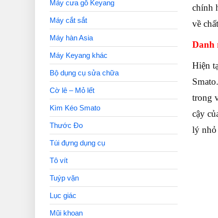
Máy cưa gỗ Keyang
chính 
Máy cắt sắt
về chấ
Máy hàn Asia
Danh 
Máy Keyang khác
Hiện t
Bộ dụng cụ sửa chữa
Smato.
Cờ lê – Mỏ lết
trong 
Kìm Kéo Smato
cậy củ
Thước Đo
lý nhỏ 
Túi đựng dụng cụ
Tô vít
Tuýp vặn
Lục giác
Mũi khoan