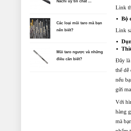
Nachi uy tín chất ...
Link t
Bộ 
Các loại mũi taro mà bạn
Link 
nên biết?
Dụn
Thi
Mũi taro ngược và những
điều cần biết?
Đây là
thể dễ
nếu bạ
gửi ma
Với hì
hàng g
mà bạn
phẩm t