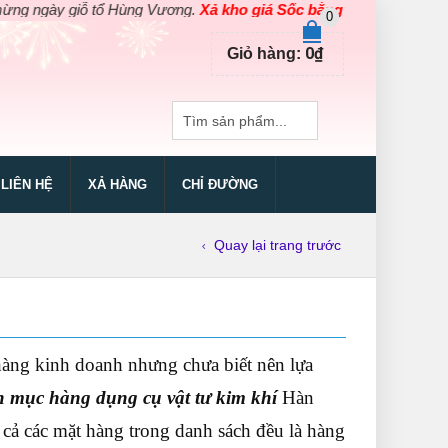
 giỗ tổ Hùng Vương.
Xả kho giá Sốc bằng giá Gốc
cho các sản phẩ
0
0
₫
Giỏ hàng:
LIÊN HỆ
XẢ HÀNG
CHỈ ĐƯỜNG
Quay lại trang trước
àng kinh doanh nhưng chưa biết nên lựa
 mục hàng dụng cụ vật tư kim khí
Hàn
t cả các mặt hàng trong danh sách đều là hàng