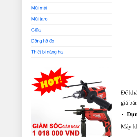
Mũi mài
Mũi taro
Giũa
Đồng hồ đo
Thiết bị nâng hạ
Để khá
giá bán
Dụn
Máy kh