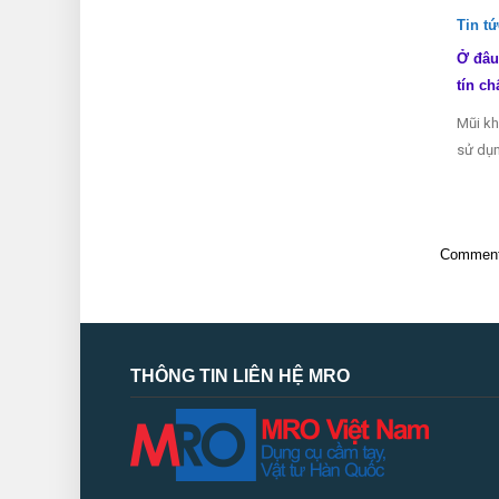
Tin t
Ở đâu
tín ch
Mũi kh
sử dụn
Comments
THÔNG TIN LIÊN HỆ MRO