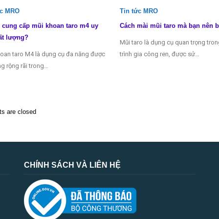
ức MRO
Tin tức MRO
 cung cấp mũi khoan taro m4 uy
Cách mài mũi taro mà bạn nên b
ất lượng?
Mũi taro là dụng cụ quan trọng tro
oan taro M4 là dụng cụ đa năng được
trình gia công ren, được sử…
g rộng rãi trong…
 are closed
CHÍNH SÁCH VÀ LIÊN HỆ