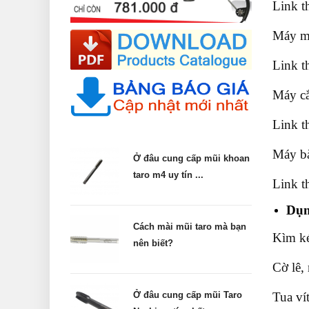
Link t
Máy mà
Link t
Máy cắt
Link t
Máy bà
Ở đâu cung cấp mũi khoan
taro m4 uy tín ...
Link t
Dụn
Cách mài mũi taro mà bạn
Kìm ké
nên biết?
Cờ lê,
Tua ví
Ở đâu cung cấp mũi Taro