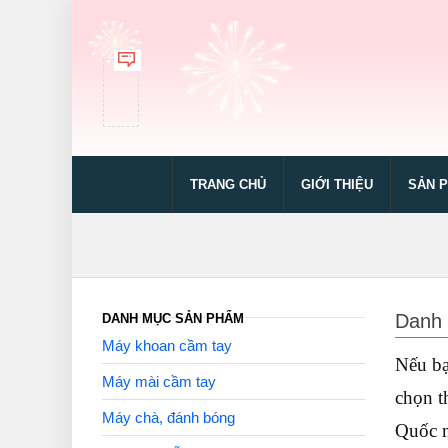
TRANG CHỦ
GIỚI THIỆU
SẢN 
Danh 
DANH MỤC SẢN PHẨM
Máy khoan cầm tay
Nếu bạ
Máy mài cầm tay
chọn t
Máy chà, đánh bóng
Quốc m