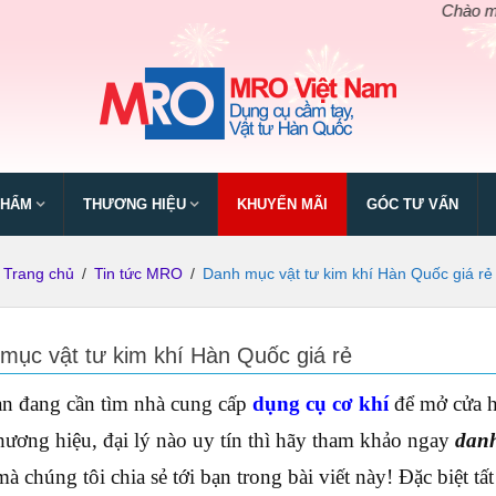
Chào mừng ngày
PHẨM
THƯƠNG HIỆU
KHUYẾN MÃI
GÓC TƯ VẤN
Trang chủ
/
Tin tức MRO
/
Danh mục vật tư kim khí Hàn Quốc giá rẻ
mục vật tư kim khí Hàn Quốc giá rẻ
n đang cần tìm nhà cung cấp
dụng cụ cơ khí
để mở cửa h
hương hiệu, đại lý nào uy tín thì hãy tham khảo ngay
danh
à chúng tôi chia sẻ tới bạn trong bài viết này! Đặc biệt tấ