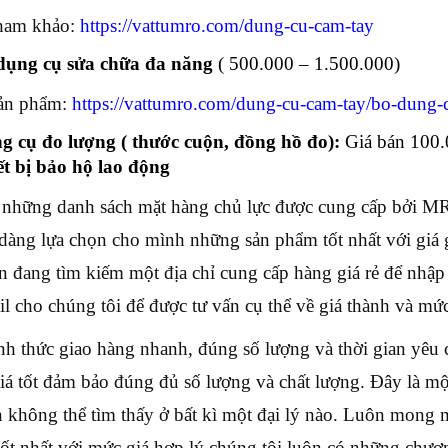
ham khảo:
https://vattumro.com/dung-cu-cam-tay
dụng cụ sửa chữa đa năng
( 500.000 – 1.500.000)
sản phẩm:
https://vattumro.com/dung-cu-cam-tay/bo-dung-
g cụ đo lượng ( thước cuộn, đồng hồ đo):
Giá bán 100.
ết bị bảo hộ lao động
 những danh sách mặt hàng chủ lực được cung cấp bởi M
 dàng lựa chọn cho mình những sản phẩm tốt nhất với giá 
n đang tìm kiếm một địa chỉ cung cấp hàng giá rẻ để nhập
il cho chúng tôi để được tư vấn cụ thể về giá thành và mứ
nh thức giao hàng nhanh, đúng số lượng và thời gian yêu
iá tốt đảm bảo đúng đủ số lượng và chất lượng. Đây là 
 không thể tìm thấy ở bất kì một đại lý nào. Luôn mong
ốt nhất với mức giá hợp lý chúng tôi luôn có những chươn