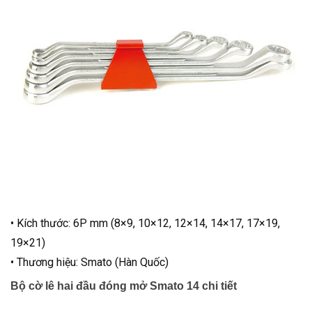
• Kích thước: 6P mm (8×9, 10×12, 12×14, 14×17, 17×19,
19×21)
• Thương hiệu: Smato (Hàn Quốc)
Bộ cờ lê hai đầu đóng mở Smato 14 chi tiết