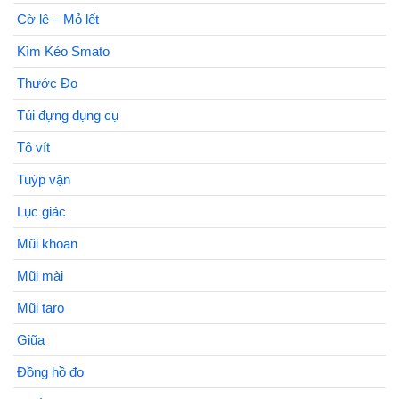
Cờ lê – Mỏ lết
Kìm Kéo Smato
Thước Đo
Túi đựng dụng cụ
Tô vít
Tuýp vặn
Lục giác
Mũi khoan
Mũi mài
Mũi taro
Giũa
Đồng hồ đo