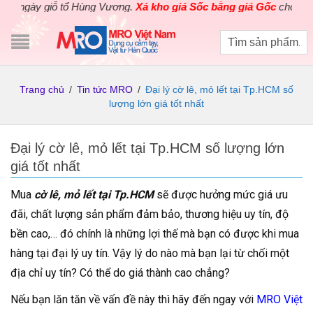
 giỗ tổ Hùng Vương.
Xả kho giá Sốc bằng giá Gốc
cho các sản ph
Trang chủ
/
Tin tức MRO
/
Đại lý cờ lê, mỏ lết tại Tp.HCM số
lượng lớn giá tốt nhất
Đại lý cờ lê, mỏ lết tại Tp.HCM số lượng lớn
giá tốt nhất
Mua
cờ lê, mỏ lết tại Tp.HCM
sẽ được hưởng mức giá ưu
đãi, chất lượng sản phẩm đảm bảo, thương hiệu uy tín, độ
bền cao,… đó chính là những lợi thế mà bạn có được khi mua
hàng tại đại lý uy tín. Vậy lý do nào mà bạn lại từ chối một
địa chỉ uy tín? Có thể do giá thành cao chẳng?
Nếu bạn lăn tăn về vấn đề này thì hãy đến ngay với
MRO Việt