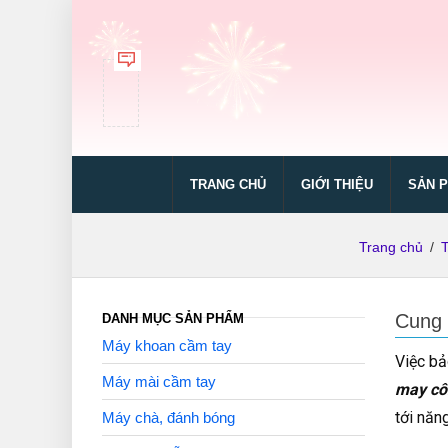
TRANG CHỦ
GIỚI THIỆU
SẢN 
Trang chủ
/
Cung 
DANH MỤC SẢN PHẨM
Máy khoan cầm tay
Việc bả
Máy mài cầm tay
may cô
tới năn
Máy chà, đánh bóng