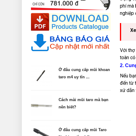
phí mà 
nghiệp 
Xe
Với thợ
toàn có
2. Cun
Ở đâu cung cấp mũi khoan
Nếu bạn
taro m4 uy tín ...
đến từ 
xứ dẫn 
Cách mài mũi taro mà bạn
nên biết?
Ở đâu cung cấp mũi Taro