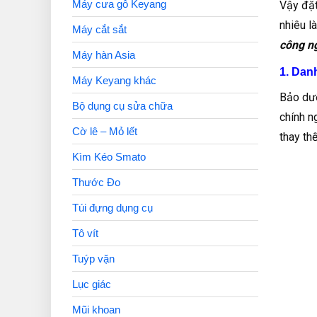
Máy cưa gỗ Keyang
Vậy đặt
nhiêu l
Máy cắt sắt
công n
Máy hàn Asia
1. Dan
Máy Keyang khác
Bảo dưỡ
Bộ dụng cụ sửa chữa
chính n
Cờ lê – Mỏ lết
thay th
Kìm Kéo Smato
Thước Đo
Túi đựng dụng cụ
Tô vít
Tuýp vặn
Lục giác
Mũi khoan