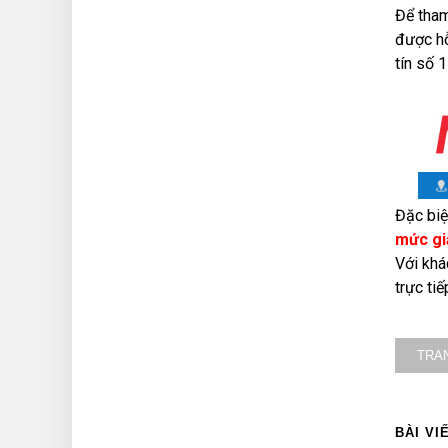
Để tham
được hỗ
tín số 1
Đặc biệ
mức gi
Với khá
trực tiế
TRA
BÀI VI