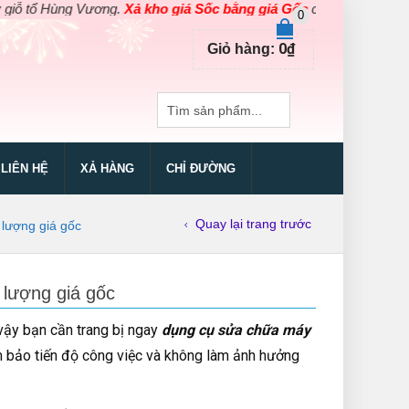
g Vương.
Xả kho giá Sốc bằng giá Gốc
cho các sản phẩm dụng cụ đ
0
0
₫
Giỏ hàng:
LIÊN HỆ
XẢ HÀNG
CHỈ ĐƯỜNG
Quay lại trang trước
lượng giá gốc
lượng giá gốc
vậy bạn cần trang bị ngay
dụng cụ sửa chữa máy
 bảo tiến độ công việc và không làm ảnh hưởng