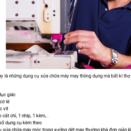
y là những dụng cụ sửa chữa máy may thông dụng mà bất kì thợ 
lục giác
cờ lê
c vít
 cắt chỉ, 1 nhíp, 1 kèm,…
số dụng cụ kèm theo
 sửa chữa máy móc trong xưởng dệt may thường khá đơn giản khôn