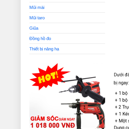
Mũi mài
Mũi taro
Giũa
Đồng hồ đo
Thiết bị nâng hạ
Dưới đâ
bị ngay:
+ 1 bộ 
+ 1 bộ 
+ 2 Trụ
+ 1 Kéo
+ Một 
Dụng cụ