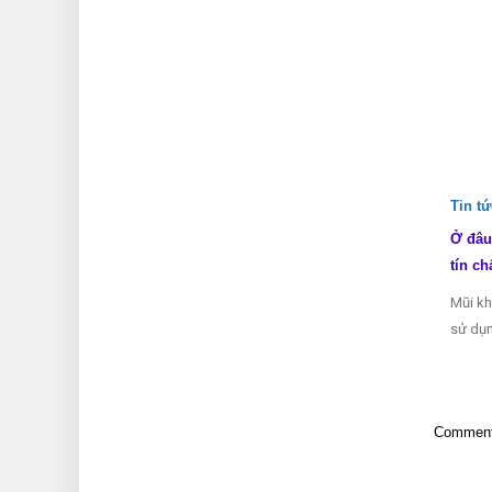
Tin t
Ở đâu
tín ch
Mũi kh
sử dụn
Comments