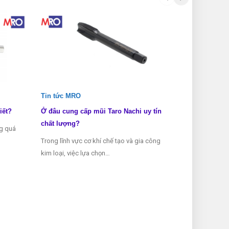
Tin tức MRO
Tin tức MRO
iết?
Ở đâu cung cấp mũi Taro Nachi uy tín
Các loại mũi 
chất lượng?
ng quá
Mũi taro là mộ
Trong lĩnh vực cơ khí chế tạo và gia công
thể thiếu tron
kim loại, việc lựa chọn…