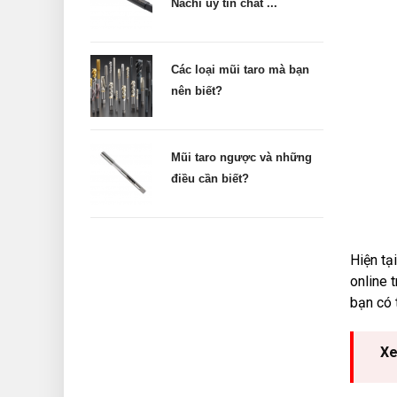
Nachi uy tín chất ...
Các loại mũi taro mà bạn
nên biết?
Mũi taro ngược và những
điều cần biết?
Hiện tạ
online 
bạn có 
Xe