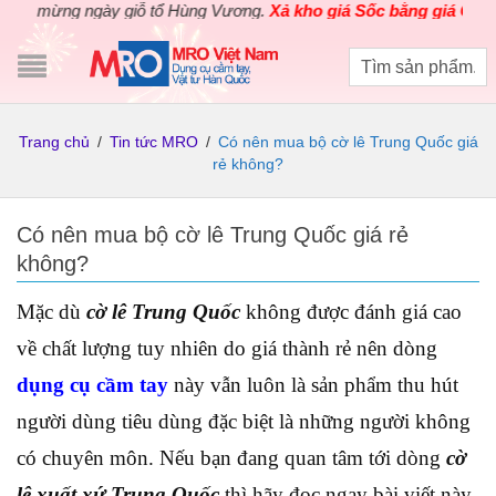
ừng ngày giỗ tổ Hùng Vương.
Xả kho giá Sốc bằng giá Gốc
cho cá
Trang chủ
/
Tin tức MRO
/
Có nên mua bộ cờ lê Trung Quốc giá
rẻ không?
Có nên mua bộ cờ lê Trung Quốc giá rẻ
không?
Mặc dù
cờ lê Trung Quốc
không được đánh giá cao
về chất lượng tuy nhiên do giá thành rẻ nên dòng
dụng cụ cầm tay
này vẫn luôn là sản phẩm thu hút
người dùng tiêu dùng đặc biệt là những người không
có chuyên môn. Nếu bạn đang quan tâm tới dòng
cờ
lê xuất xứ Trung Quốc
thì hãy đọc ngay bài viết này