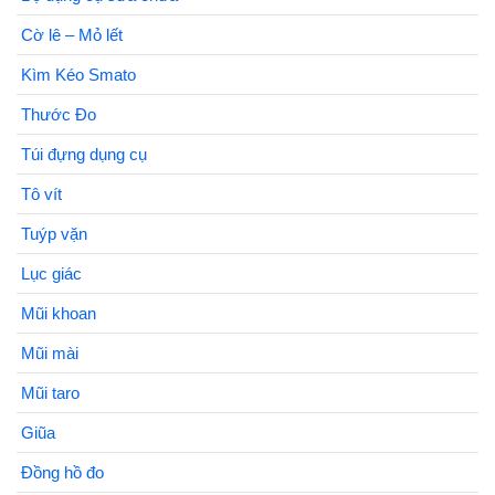
Cờ lê – Mỏ lết
Kìm Kéo Smato
Thước Đo
Túi đựng dụng cụ
Tô vít
Tuýp vặn
Lục giác
Mũi khoan
Mũi mài
Mũi taro
Giũa
Đồng hồ đo