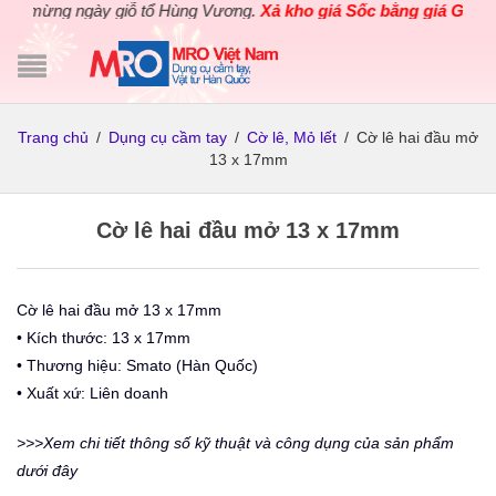
mừng ngày giỗ tổ Hùng Vương.
Xả kho giá Sốc bằng giá Gốc
cho c
Trang chủ
/
Dụng cụ cầm tay
/
Cờ lê, Mỏ lết
/
Cờ lê hai đầu mở
13 x 17mm
Cờ lê hai đầu mở 13 x 17mm
Cờ lê hai đầu mở 13 x 17mm
• Kích thước: 13 x 17mm
• Thương hiệu: Smato (Hàn Quốc)
• Xuất xứ: Liên doanh
>>>Xem chi tiết thông số kỹ thuật và công dụng của sản phẩm
dưới đây