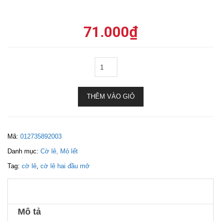
71.000
₫
THÊM VÀO GIỎ
Mã:
012735892003
Danh mục:
Cờ lê, Mỏ lết
Tag:
cờ lê
,
cờ lê hai đầu mở
Mô tả