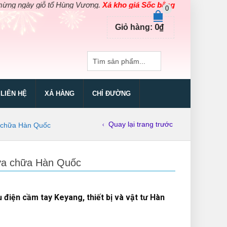
y giỗ tổ Hùng Vương.
Xả kho giá Sốc bằng giá Gốc
cho các sản ph
0
0
₫
Giỏ hàng:
LIÊN HỆ
XẢ HÀNG
CHỈ ĐƯỜNG
Quay lại trang trước
a chữa Hàn Quốc
sửa chữa Hàn Quốc
điện cầm tay Keyang, thiết bị và vật tư Hàn