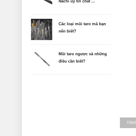
Nachi uy tín chất ...
Các loại mũi taro mà bạn
nên biết?
Mũi taro ngược và những
điều cần biết?
TRA