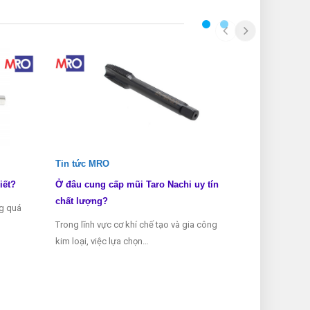
Tin tức MRO
Tin tức MRO
iết?
Ở đâu cung cấp mũi Taro Nachi uy tín
Các loại mũi 
chất lượng?
ng quá
Mũi taro là mộ
Trong lĩnh vực cơ khí chế tạo và gia công
thể thiếu tron
kim loại, việc lựa chọn…