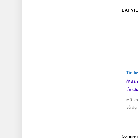
BÀI VI
Tin t
Ở đâu
tín ch
Mũi kh
sử dụn
Comments