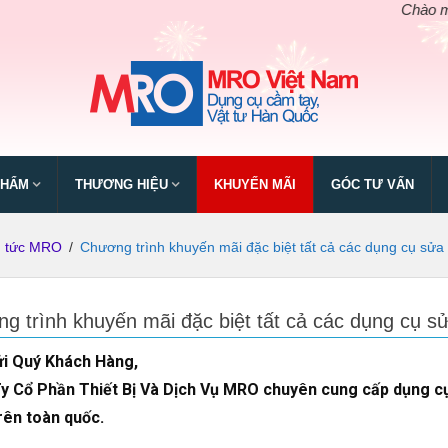
Chào mừng ngà
PHẨM
THƯƠNG HIỆU
KHUYẾN MÃI
GÓC TƯ VẤN
n tức MRO
/
Chương trình khuyến mãi đặc biệt tất cả các dụng cụ sử
g trình khuyến mãi đặc biệt tất cả các dụng cụ 
ửi Quý Khách Hàng,
y Cổ Phần Thiết Bị Và Dịch Vụ MRO chuyên cung cấp dụng cụ 
rên toàn quốc.