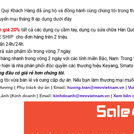
Quý Khách Hàng đã ủng hộ và đồng hành cùng chúng tôi trong thờ
huyến mại tháng 8 áp dụng dưới đây.
 giá 20%
tất cả các dụng cụ cầm tay, dụng cụ sửa chữa Hàn Quố
 SHIP cho đơn hàng trên 2 triệu.
ấn 24h/24h.
trả sản phẩm lỗi trong vòng 7 ngày.
 hàng nhanh trong vòng 2 ngày với các tỉnh miền Bắc, Nam. Trong 
hiện là nhà phân phối độc quyền các thương hiệu Keyang, Smato
g đâu có giá rẻ hơn chúng tôi.
g tôi vừa bán lẻ và cung cấp dự án. Nếu bạn làm thương mại muốn 
Hương ( Phụ trách dự án ) Email:
huong.tran@mrovietnam.vn
|
Vu
Lành (Kinh doanh ) Email:
kinhdoanh@mrovietnam.vn
|
Xem bên d