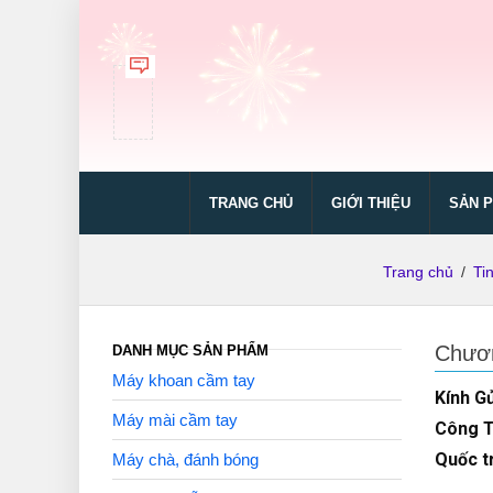
TRANG CHỦ
GIỚI THIỆU
SẢN 
Trang chủ
/
Ti
Chươn
DANH MỤC SẢN PHẨM
Máy khoan cầm tay
Kính G
Máy mài cầm tay
Công T
Quốc t
Máy chà, đánh bóng