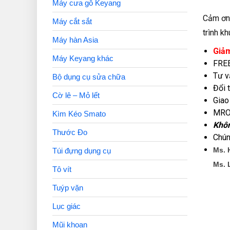
Máy cưa gỗ Keyang
Cảm ơn 
Máy cắt sắt
trình k
Máy hàn Asia
Giảm
Máy Keyang khác
FREE
Tư v
Bộ dụng cụ sửa chữa
Đổi 
Cờ lê – Mỏ lết
Giao
MRO 
Kìm Kéo Smato
Khôn
Thước Đo
Chún
Ms. 
Túi đựng dụng cụ
Ms. 
Tô vít
Tuýp vặn
Lục giác
Mũi khoan