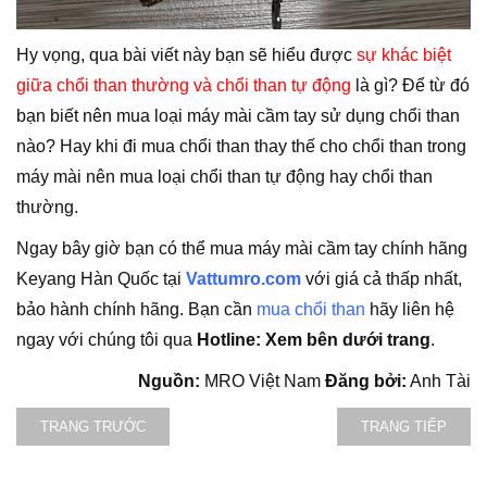
Hy vọng, qua bài viết này bạn sẽ hiểu được
sự khác biệt
giữa chổi than thường và chổi than tự động
là gì? Để từ đó
bạn biết nên mua loại máy mài cầm tay sử dụng chổi than
nào? Hay khi đi mua chổi than thay thế cho chổi than trong
máy mài nên mua loại chổi than tự động hay chổi than
thường.
Ngay bây giờ bạn có thể mua máy mài cầm tay chính hãng
Keyang Hàn Quốc tại
Vattumro.com
với giá cả thấp nhất,
bảo hành chính hãng. Bạn cần
mua chổi than
hãy liên hệ
ngay với chúng tôi qua
Hotline: Xem bên dưới trang
.
Nguồn:
MRO Việt Nam
Đăng bởi:
Anh Tài
TRANG TRƯỚC
TRANG TIẾP