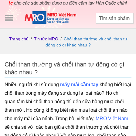
cho các sản phẩm dụng cụ điện cầm tay Hàn Quốc chính hãng. Áp 
Trang chủ
/
Tin tức MRO
/
Chổi than thường và chổi than tự
động có gì khác nhau ?
Chổi than thường và chổi than tự động có gì
khác nhau ?
Nhiều người khi sử dụng
máy mài cầm tay
không biết loại
chổi than trong máy đang sử dụng là loại nào? Họ chỉ
quan tâm khi chổi than hỏng thì đến cửa hàng mua chổi
than mới. Họ cũng không biết nên mua loại chổi than nào
cho máy mài của mình. Trong bài viết này,
MRO Việt Nam
sẽ chia sẻ với các bạn giữa chổi than thường và chổi than
tự động có gì khác nhau? Và nên mua loại chổi than nào