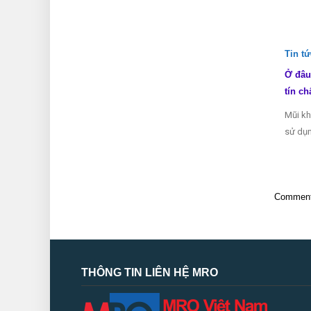
Tin t
Ở đâu
tín ch
Mũi kh
sử dụn
Comments
THÔNG TIN LIÊN HỆ MRO