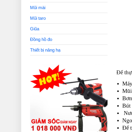
Mũi mài
Mũi taro
Giũa
Đồng hồ đo
Thiết bị nâng hạ
Để thự
Máy
Mũi
Bơm
Bút 
Nướ
Ngoà
Để t