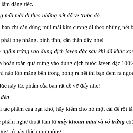
 lầm đáng tiếc.
 mũi mài đi theo những nét đã vẽ trước đó.
 bạn chỉ cần dùng mũi mài kim cương đi theo những nét bạ
 phải nhẹ nhàng, bình tĩnh, cẩn thận đấy nhé!
ngâm trứng vào dung dịch javen đặc sau khi đã khắc xo
ả hoàn toàn quả trứng vào dung dịch nước Javen đặc 100%
hi nào lớp màng bên trong bong ra hết thì bạn đem ra ngo
lúc này tác phẩm của bạn rất dễ vỡ đấy nhé!
 đèn
i tác phẩm của bạn khô, hãy kiếm cho nó một cái đế rồi l
c phẩm nghệ thuật làm từ
máy khoan mini và vỏ trứng
chắ
ững cô này thích mơ mộng.