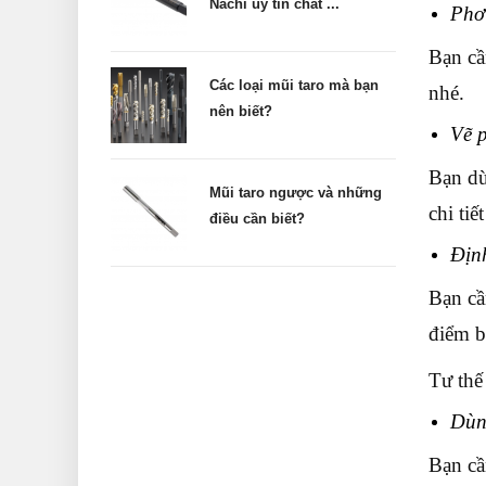
Nachi uy tín chất ...
Phơi
Bạn cầ
Các loại mũi taro mà bạn
nhé.
nên biết?
Vẽ p
Bạn dù
Mũi taro ngược và những
chi tiế
điều cần biết?
Định
Bạn cầ
điểm b
Tư thế
Dùn
Bạn cầ