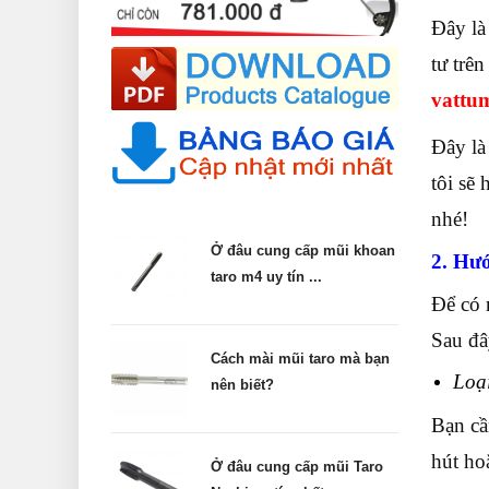
Đây l
tư trê
vattu
Đây là
tôi sẽ
nhé!
Ở đâu cung cấp mũi khoan
2. Hư
taro m4 uy tín ...
Để có 
Sau đâ
Cách mài mũi taro mà bạn
Loại
nên biết?
Bạn cầ
hút ho
Ở đâu cung cấp mũi Taro