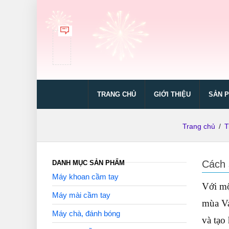
TRANG CHỦ
GIỚI THIỆU
SẢN 
Trang chủ
/
T
Cách 
DANH MỤC SẢN PHẨM
Máy khoan cầm tay
Với mộ
Máy mài cầm tay
mùa Va
Máy chà, đánh bóng
và tạo