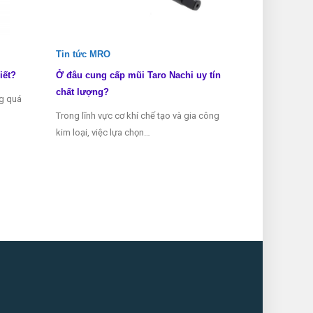
Tin tức MRO
Tin tức MRO
iết?
Ở đâu cung cấp mũi Taro Nachi uy tín
Các loại mũi 
chất lượng?
ng quá
Mũi taro là mộ
Trong lĩnh vực cơ khí chế tạo và gia công
thể thiếu tron
kim loại, việc lựa chọn…