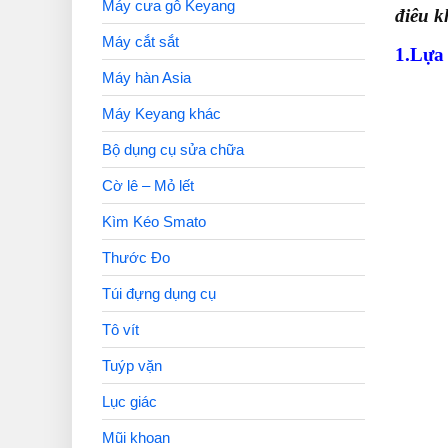
Máy cưa gỗ Keyang
điêu 
Máy cắt sắt
1.Lựa
Máy hàn Asia
Máy Keyang khác
Bộ dụng cụ sửa chữa
Cờ lê – Mỏ lết
Kìm Kéo Smato
Thước Đo
Túi đựng dụng cụ
Tô vít
Tuýp vặn
Lục giác
Mũi khoan