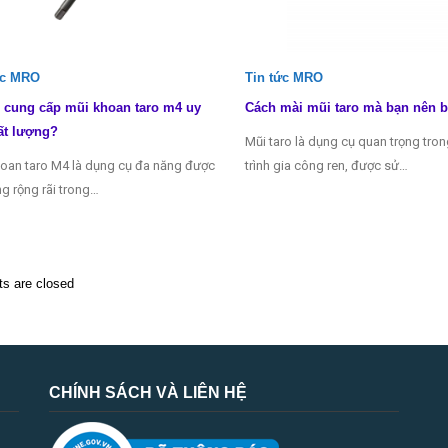
ức MRO
Tin tức MRO
 cung cấp mũi khoan taro m4 uy
Cách mài mũi taro mà bạn nên b
ất lượng?
Mũi taro là dụng cụ quan trọng tro
oan taro M4 là dụng cụ đa năng được
trình gia công ren, được sử…
g rộng rãi trong…
 are closed
CHÍNH SÁCH VÀ LIÊN HỆ