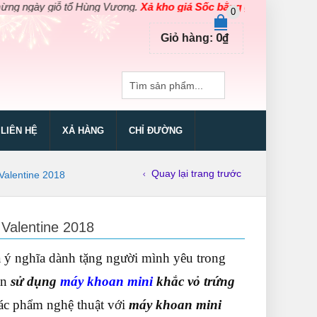
ỗ tổ Hùng Vương.
Xả kho giá Sốc bằng giá Gốc
cho các sản phẩm 
0
0
₫
Giỏ hàng:
LIÊN HỆ
XẢ HÀNG
CHỈ ĐƯỜNG
Quay lại trang trước
Valentine 2018
Valentine 2018
à ý nghĩa dành tặng người mình yêu trong
ạn
sử dụng
máy khoan mini
khắc vỏ trứng
tác phẩm nghệ thuật với
máy khoan mini