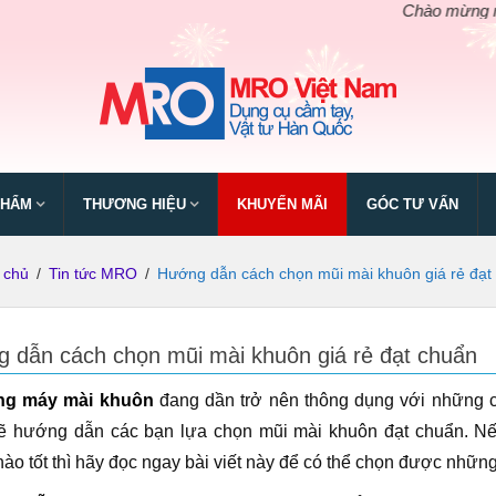
Chào mừng ngày giỗ t
PHẨM
THƯƠNG HIỆU
KHUYẾN MÃI
GÓC TƯ VẤN
 chủ
/
Tin tức MRO
/
Hướng dẫn cách chọn mũi mài khuôn giá rẻ đạt
 dẫn cách chọn mũi mài khuôn giá rẻ đạt chuẩn
g máy mài khuôn
đang dần trở nên thông dụng với những côn
 hướng dẫn các bạn lựa chọn mũi mài khuôn đạt chuẩn. N
ào tốt thì hãy đọc ngay bài viết này để có thể chọn được nhữn