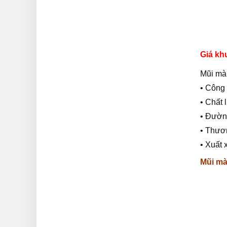
Giá kh
Mũi mà
• Công
• Chất 
• Đường
• Thươ
• Xuất 
Mũi mà