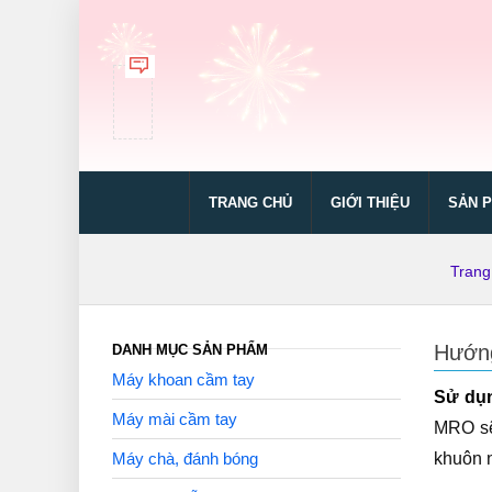
TRANG CHỦ
GIỚI THIỆU
SẢN 
Trang
Hướng
DANH MỤC SẢN PHẨM
Máy khoan cầm tay
Sử
dụn
Máy mài cầm tay
MRO sẽ
Máy chà, đánh bóng
khuôn n