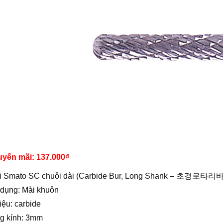
uyến mãi: 137.000
₫
i Smato SC chuôi dài (Carbide Bur, Long Shank – 초경로타리바
 dụng: Mài khuôn
liệu: carbide
g kính: 3mm