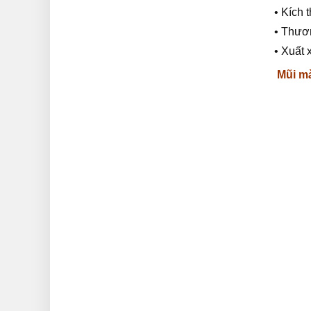
• Kích 
• Thươ
• Xuất 
Mũi m