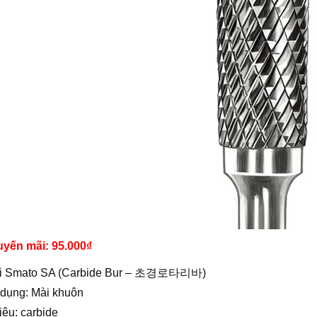
uyến mãi: 95.000
₫
i Smato SA (Carbide Bur – 초경로타리바)
 dụng: Mài khuôn
liệu: carbide