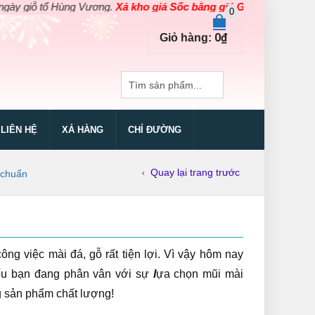
ổ Hùng Vương.
Xả kho giá Sốc bằng giá Gốc
cho các sản phẩm dụng
0
0
₫
Giỏ hàng:
LIÊN HỆ
XẢ HÀNG
CHỈ ĐƯỜNG
Quay lại trang trước
 chuẩn
g việc mài đá, gỗ rất tiện lợi. Vì vậy hôm nay
ếu bạn đang phân vân với sự
l
ựa chọn mũi mài
g sản phẩm chất lượng!