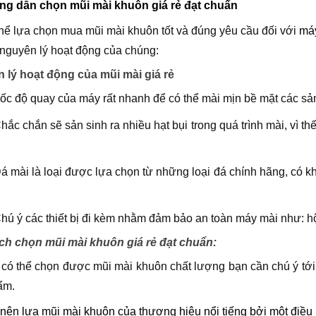
ng dẫn chọn mũi mài khuôn giá rẻ đạt chuẩn
hể lựa chọn mua mũi mài khuôn tốt và đúng yêu cầu đối với
má
 nguyên lý hoạt động của chúng:
 lý hoạt động của mũi mài giá rẻ
ốc độ quay của máy rất nhanh để có thể mài mịn bề mặt các sản
hắc chắn sẽ sản sinh ra nhiều hạt bụi trong quá trình mài, vì 
á mài là loại được lựa chọn từ những loại đá chính hãng, có k
n
hú ý các thiết bị đi kèm nhằm đảm bảo an toàn máy mài như: hộ
ch chọn mũi mài khuôn giá rẻ đạt chuẩn:
có thể chọn được mũi mài khuôn chất lượng bạn cần chú ý tới 3
ẩm.
nên lựa mũi mài khuôn của thương hiệu nổi tiếng bởi một điều 