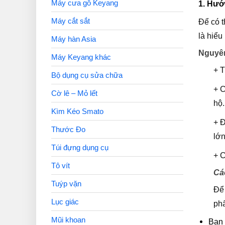
Máy cưa gỗ Keyang
1. Hướ
Máy cắt sắt
Để có t
là hiểu
Máy hàn Asia
Nguyên
Máy Keyang khác
+ T
Bộ dụng cụ sửa chữa
+ C
Cờ lê – Mỏ lết
hộ.
Kìm Kéo Smato
+ Đ
Thước Đo
lớ
Túi đựng dụng cụ
+ C
Tô vít
Cá
Tuýp vặn
Để 
Lục giác
ph
Mũi khoan
Bạn 