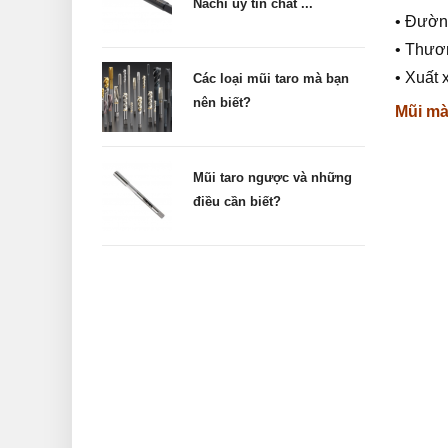
Nachi uy tín chất ...
• Đường
• Thươ
• Xuất 
Các loại mũi taro mà bạn
nên biết?
Mũi mà
Mũi taro ngược và những
điều cần biết?