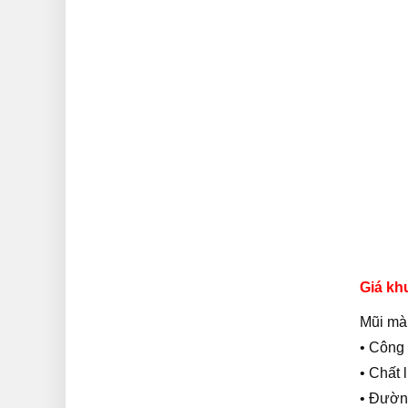
Giá kh
Mũi mà
• Công
• Chất 
• Đườn