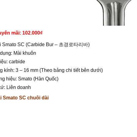
uyến mãi: 102.000
₫
i Smato SC (Carbide Bur – 초경로타리바)
 dụng: Mài khuôn
liệu: carbide
 kính: 3 – 16 mm (Theo bảng chi tiết bên dưới)
ng hiệu: Smato (Hàn Quốc)
xứ: Liên doanh
i Smato SC chuôi dài