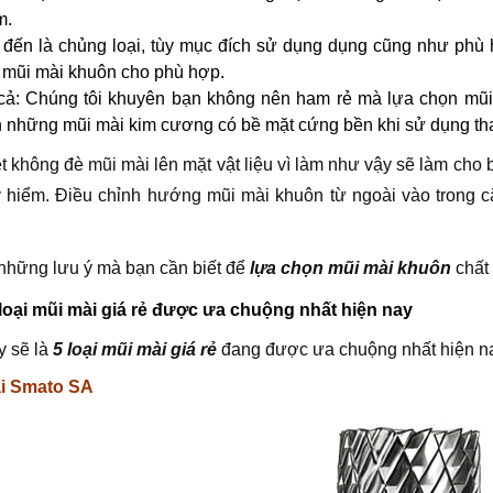
m.
 đến là chủng loại, tùy mục đích sử dụng dụng cũng như ph
mũi mài khuôn cho phù hợp.
cả: Chúng tôi khuyên bạn không nên ham rẻ mà lựa chọn mũi
 những mũi mài kim cương có bề mặt cứng bền khi sử dụng thay
t không đè mũi mài lên mặt vật liệu vì làm như vậy sẽ làm cho 
 hiểm. Điều chỉnh hướng mũi mài khuôn từ ngoài vào trong cắ
những lưu ý mà bạn cần biết để
lựa chọn mũi mài khuôn
chất
 loại mũi mài giá rẻ được ưa chuộng nhất hiện nay
y sẽ là
5 loại mũi mài giá rẻ
đang được ưa chuộng nhất hiện n
i Smato SA