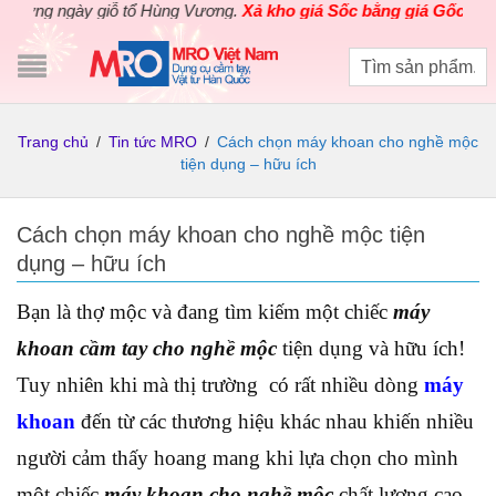
g ngày giỗ tổ Hùng Vương.
Xả kho giá Sốc bằng giá Gốc
cho các s
Trang chủ
/
Tin tức MRO
/
Cách chọn máy khoan cho nghề mộc
tiện dụng – hữu ích
Cách chọn máy khoan cho nghề mộc tiện
dụng – hữu ích
Bạn là thợ mộc và đang tìm kiếm một chiếc
máy
khoan cầm tay cho nghề mộc
tiện dụng và hữu ích!
Tuy nhiên khi mà thị trường có rất nhiều dòng
máy
khoan
đến từ các thương hiệu khác nhau khiến nhiều
người cảm thấy hoang mang khi lựa chọn cho mình
một chiếc
máy khoan cho nghề mộc
chất lượng cao.