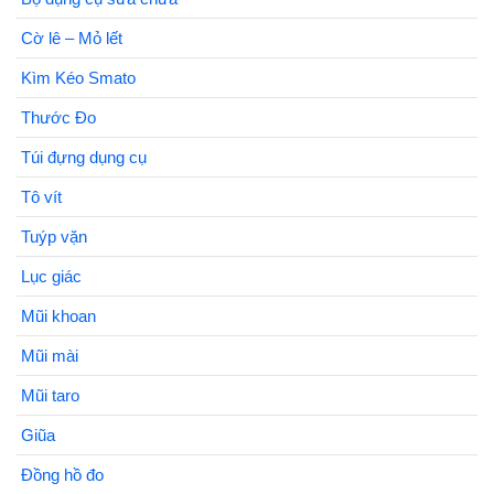
Cờ lê – Mỏ lết
Kìm Kéo Smato
Thước Đo
Túi đựng dụng cụ
Tô vít
Tuýp vặn
Lục giác
Mũi khoan
Mũi mài
Mũi taro
Giũa
Đồng hồ đo