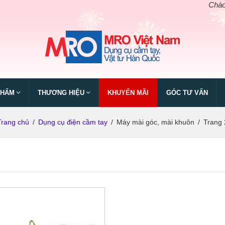
Chào mừng
PHẨM
THƯƠNG HIỆU
KHUYẾN MÃI
GÓC TƯ VẤN
Trang chủ
/
Dụng cụ điện cầm tay
/
Máy mài góc, mài khuôn
/
Trang 