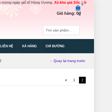
 ngày giỗ tổ Hùng Vương.
Xả kho giá Sốc bằng giá Gốc
cho các s
0
0
₫
Giỏ hàng:
LIÊN HỆ
XẢ HÀNG
CHỈ ĐƯỜNG
2
Quay lại trang trước
1
2