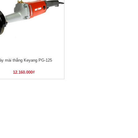
áy mài thẳng Keyang PG-125
XEM NHANH
12.160.000
₫