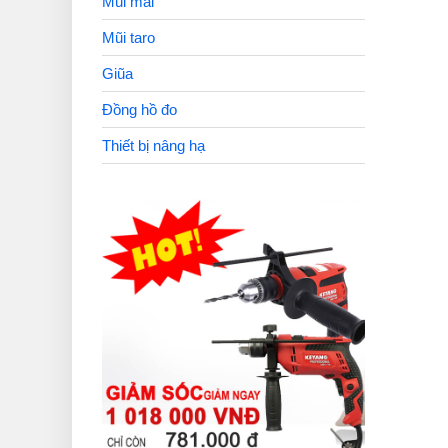
Mũi mài
Mũi taro
Giũa
Đồng hồ đo
Thiết bị nâng hạ