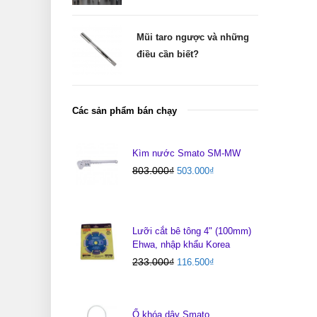
Mũi taro ngược và những
điều cần biết?
Các sản phẩm bán chạy
Kìm nước Smato SM-MW
803.000
₫
503.000
₫
Lưỡi cắt bê tông 4" (100mm)
Ehwa, nhập khẩu Korea
233.000
₫
116.500
₫
Ổ khóa dây Smato