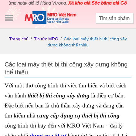
g ngày giỗ tổ Hùng Vương.
Xả kho giá Sốc bằng giá Gốc
cho các 
Trang chủ
/
Tin tức MRO
/
Các loại máy thiết bị thi công xây
dựng không thể thiếu
Các loại máy thiết bị thi công xây dựng không
thể thiếu
Với một thợ công trình thì việc tìm hiểu và biết cách
vận hành
thiết bị thi công xây dựng
là điều cơ bản.
Đặc biệt nếu bạn là chủ thầu xây dựng và đang cần
tìm kiếm nhà
cung cấp dụng cụ thiết bị thi công
công trình thì hãy đến với MRO Việt Nam – đại lý
phân phối
dụng cụ vật tư
hàng dự án uy tín số 1 tại