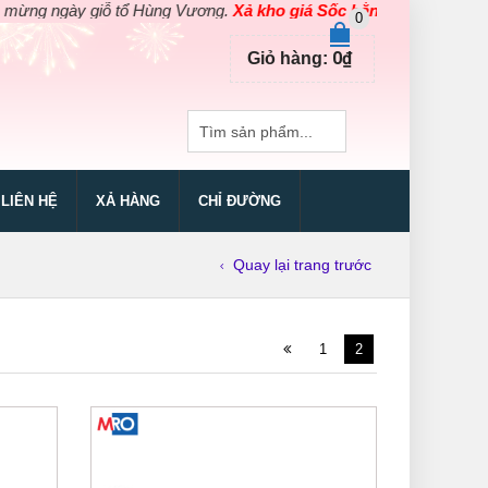
 ngày giỗ tổ Hùng Vương.
Xả kho giá Sốc bằng giá Gốc
cho các sả
0
0
₫
Giỏ hàng:
LIÊN HỆ
XẢ HÀNG
CHỈ ĐƯỜNG
Quay lại trang trước
1
2