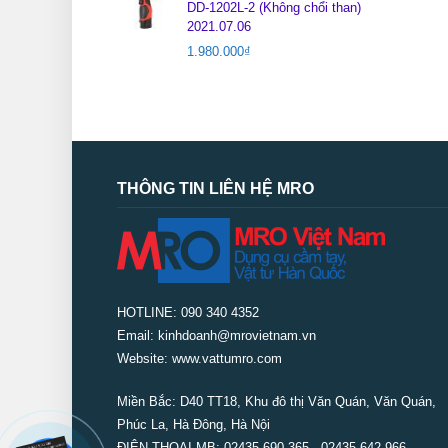
DD-1202L-2 (Không chổi than)
2021.07.06
1.980.000
₫
THÔNG TIN LIÊN HỆ MRO
HOTLINE: 090 340 4352
Email: kinhdoanh@mrovietnam.vn
Website: www.vattumro.com
Miền Bắc:
D40 TT18, Khu đô thị Văn Quán, Văn Quán,
Phúc La, Hà Đông, Hà Nội
ĐIỆN THOẠI MB: 02435 690 365 - 02435 642 966