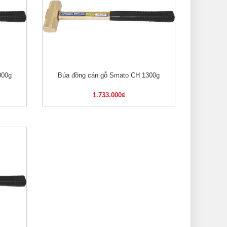
000g
Búa đồng cán gỗ Smato CH 1300g
XEM NHANH
1.733.000
₫