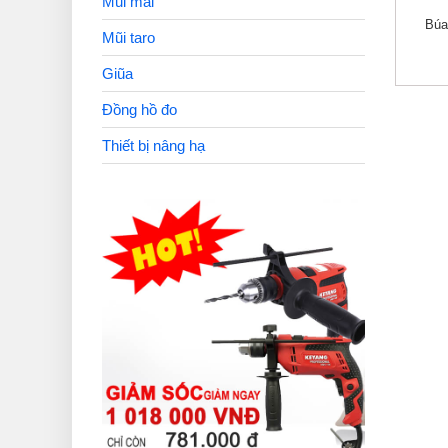
Mũi mài
Búa
Mũi taro
Giũa
Đồng hồ đo
Thiết bị nâng hạ