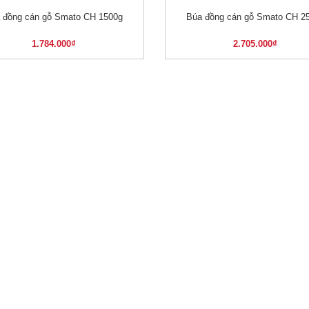
 đồng cán gỗ Smato CH 1500g
Búa đồng cán gỗ Smato CH 2
XEM NHANH
XEM NHANH
1.784.000
₫
2.705.000
₫