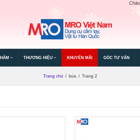
Chào mừng
PHẨM
THƯƠNG HIỆU
KHUYẾN MÃI
GÓC TƯ VẤN
Trang chủ
/
búa
/
Trang 2