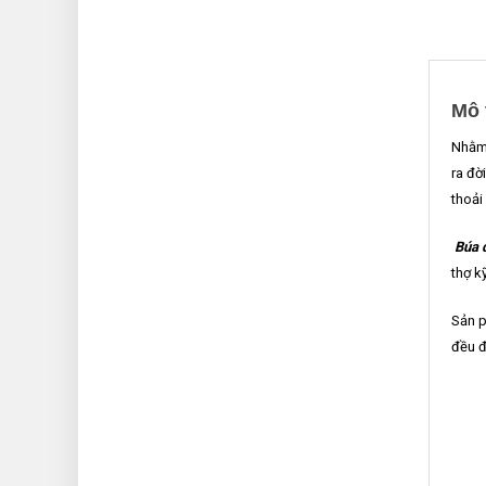
Mô 
Nhằm 
ra đờ
thoải
Búa 
thợ k
Sản p
đều đ