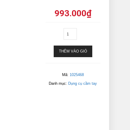
993.000
₫
THÊM VÀO GIỎ
Mã:
1025468
Danh mục:
Dụng cụ cầm tay