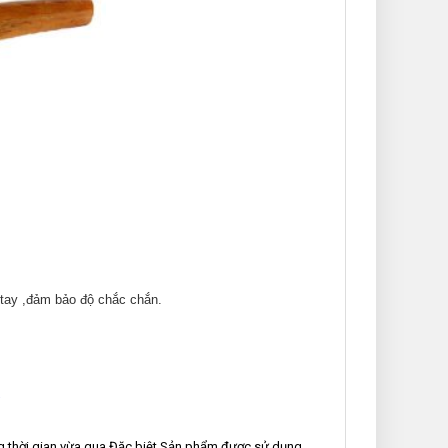
 tay ,đảm bảo độ chắc chắn.
g thời gian vừa qua.Đặc biệt Sản phẩm được sử dụng