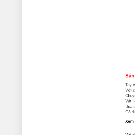
Sản
Tay c
Với c
Chuyê
Vật l
Búa c
Gỗ đư
Xem 
Với n