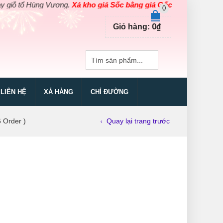
 Hùng Vương.
Xả kho giá Sốc bằng giá Gốc
cho các sản phẩm dụng 
0
0
₫
Giỏ hàng:
LIÊN HỆ
XẢ HÀNG
CHỈ ĐƯỜNG
 Order )
Quay lại trang trước