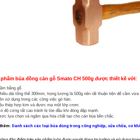
 phẩm búa đồng cán gỗ Smato CH 500g được thiết kế với:
ầm bằng gỗ.
hiều dài tổng thể 300mm, trọng lượng là 500g nên rất thuận tiện để cầm vừa
n sử dụng trong các công việc gò hàn.
iệu thép hợp kim và được mạ một lớp crom.
ó độ cứng rất cao tránh bị tòe đầu khi đóng đập mạnh.
ợc lựa chọn và ngâm qua hóa chất tạo cho càn búa bền chắc.
thêm:
Danh sách các loại búa dùng trong công nghiệp, sửa chữa, cơ khí
hững đặc điểm trên sản phẩm luôn được người dùng tin tưởng và sử dụng tron