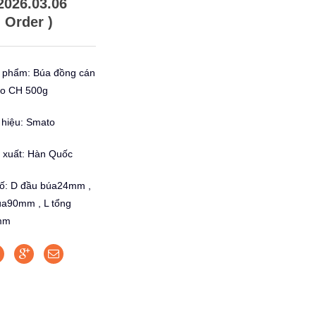
2026.03.06
Order )
 phẩm: Búa đồng cán
o CH 500g
hiệu: Smato
 xuất: Hàn Quốc
ố: D đầu búa24mm ,
úa90mm , L tổng
mm