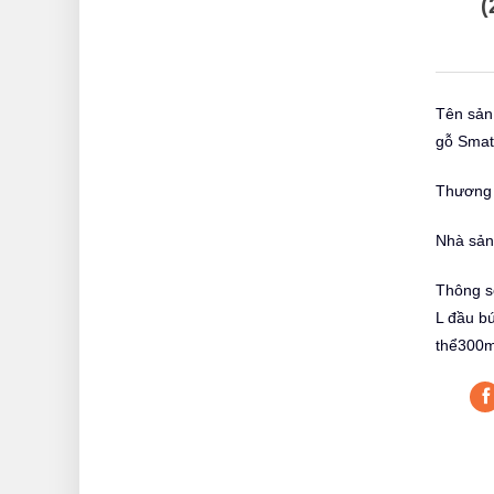
(
Tên sản
gỗ Smat
Thương 
Nhà sản
Thông s
L đầu b
thể300