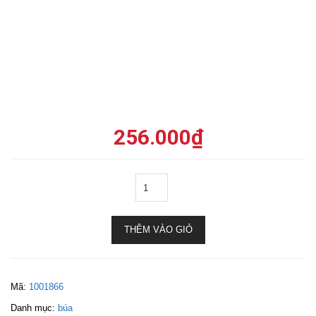
256.000
₫
THÊM VÀO GIỎ
Mã:
1001866
Danh mục:
búa