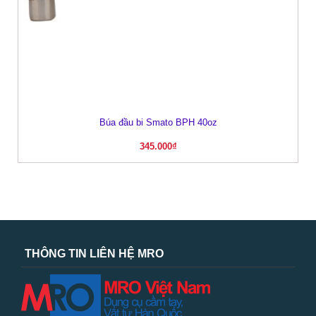
Búa đầu bi Smato BPH 40oz
345.000
₫
THÔNG TIN LIÊN HỆ MRO