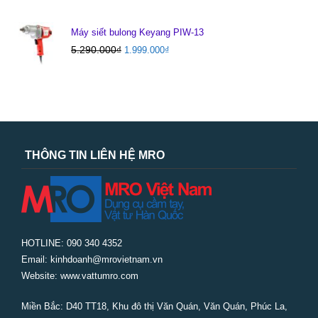
Máy siết bulong Keyang PIW-13
5.290.000
₫
1.999.000
₫
THÔNG TIN LIÊN HỆ MRO
HOTLINE: 090 340 4352
Email: kinhdoanh@mrovietnam.vn
Website: www.vattumro.com
Miền Bắc:
D40 TT18, Khu đô thị Văn Quán, Văn Quán, Phúc La,