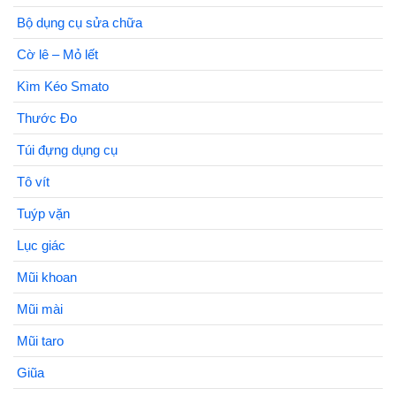
Bộ dụng cụ sửa chữa
Cờ lê – Mỏ lết
Kìm Kéo Smato
Thước Đo
Túi đựng dụng cụ
Tô vít
Tuýp vặn
Lục giác
Mũi khoan
Mũi mài
Mũi taro
Giũa