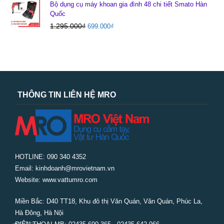
Bộ dụng cụ máy khoan gia đình 48 chi tiết Smato Hàn
Quốc
1.295.000
₫
699.000
₫
THÔNG TIN LIÊN HỆ MRO
HOTLINE: 090 340 4352
Email: kinhdoanh@mrovietnam.vn
Website: www.vattumro.com
Miền Bắc:
D40 TT18, Khu đô thị Văn Quán, Văn Quán, Phúc La,
Hà Đông, Hà Nội