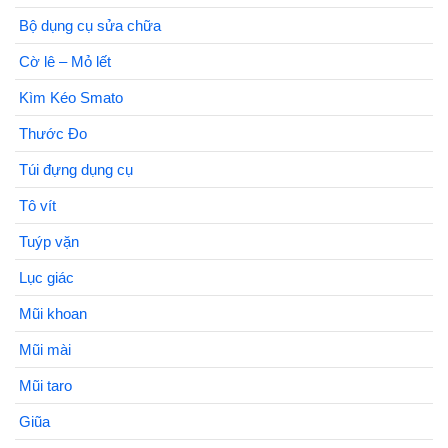
Bộ dụng cụ sửa chữa
Cờ lê – Mỏ lết
Kìm Kéo Smato
Thước Đo
Túi đựng dụng cụ
Tô vít
Tuýp vặn
Lục giác
Mũi khoan
Mũi mài
Mũi taro
Giũa