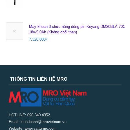
Máy khoan 3 chức năng dùng pin Keyang DM20BLA-70C
18v-5.0Ah (Không chổi than)
7.320.000
₫
THÔNG TIN LIÊN HỆ MRO
HOTLINE: 090 340 4352
Email: kinhdoanh@mrovietnam.vn
Website: www.vattumro.com