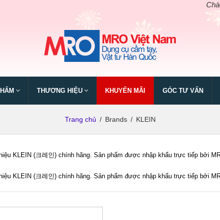
Chào mừn
PHẨM
THƯƠNG HIỆU
KHUYẾN MÃI
GÓC TƯ VẤN
Trang chủ
/
Brands
/
KLEIN
iệu KLEIN (크레인) chính hãng. Sản phẩm được nhập khẩu trực tiếp bởi MRO V
iệu KLEIN (크레인) chính hãng. Sản phẩm được nhập khẩu trực tiếp bởi MRO V