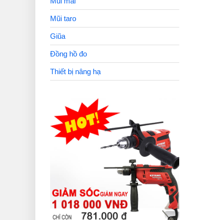
Mũi mài
Mũi taro
Giũa
Đồng hồ đo
Thiết bị nâng hạ