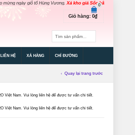
g ngày giỗ tổ Hùng Vương.
Xả kho giá Sốc bằng giá Gốc
cho các 
0
0
₫
Giỏ hàng:
LIÊN HỆ
XẢ HÀNG
CHỈ ĐƯỜNG
Quay lại trang trước
iệt Nam. Vui lòng liên hệ để được tư vấn chi tiết.
iệt Nam. Vui lòng liên hệ để được tư vấn chi tiết.