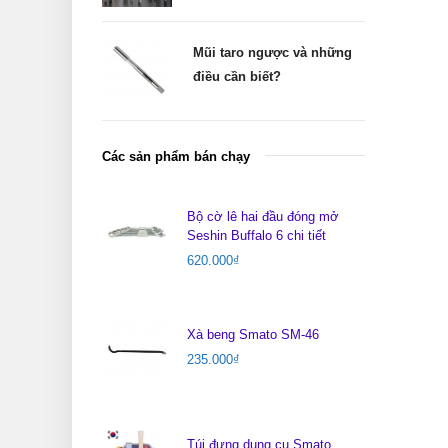
Mũi taro ngược và những
điều cần biết?
Các sản phẩm bán chạy
Bộ cờ lê hai đầu đóng mở
Seshin Buffalo 6 chi tiết
620.000
₫
Xà beng Smato SM-46
235.000
₫
Túi đựng dụng cụ Smato