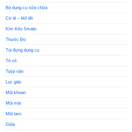
Bộ dụng cụ sửa chữa
Cờ lê – Mỏ lết
Kìm Kéo Smato
Thước Đo
Túi đựng dụng cụ
Tô vít
Tuýp vặn
Lục giác
Mũi khoan
Mũi mài
Mũi taro
Giũa