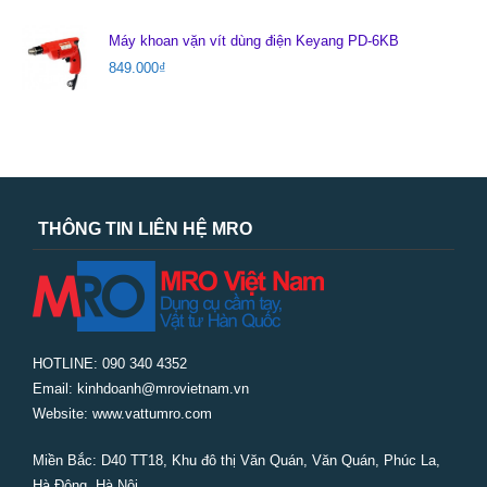
Máy khoan vặn vít dùng điện Keyang PD-6KB
849.000
₫
THÔNG TIN LIÊN HỆ MRO
HOTLINE: 090 340 4352
Email: kinhdoanh@mrovietnam.vn
Website: www.vattumro.com
Miền Bắc:
D40 TT18, Khu đô thị Văn Quán, Văn Quán, Phúc La,
Hà Đông, Hà Nội