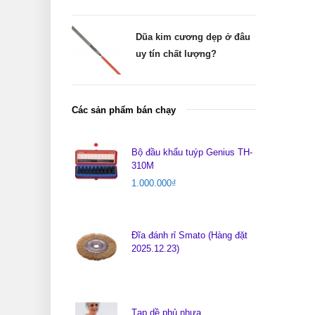
Dũa kim cương dẹp ở đâu
uy tín chất lượng?
Các sản phẩm bán chạy
Bộ đầu khẩu tuýp Genius TH-
310M
1.000.000
₫
Đĩa đánh rỉ Smato (Hàng đặt
2025.12.23)
Tạp dề phủ nhựa