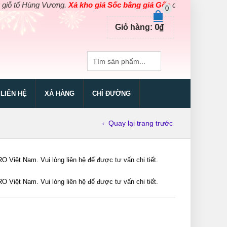
ổ Hùng Vương.
Xả kho giá Sốc bằng giá Gốc
cho các sản phẩm dụng
0
0
₫
Giỏ hàng:
LIÊN HỆ
XẢ HÀNG
CHỈ ĐƯỜNG
Quay lại trang trước
iệt Nam. Vui lòng liên hệ để được tư vấn chi tiết.
iệt Nam. Vui lòng liên hệ để được tư vấn chi tiết.