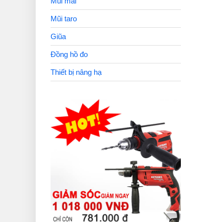
Mũi mài
Mũi taro
Giũa
Đồng hồ đo
Thiết bị nâng hạ