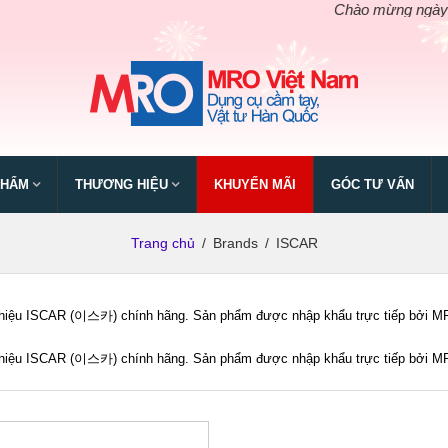
Chào mừng ngày giỗ t
PHẨM
THƯƠNG HIỆU
KHUYẾN MÃI
GÓC TƯ VẤN
Trang chủ
/
Brands
/
ISCAR
iệu ISCAR (이스카) chính hãng. Sản phẩm được nhập khẩu trực tiếp bởi MRO V
iệu ISCAR (이스카) chính hãng. Sản phẩm được nhập khẩu trực tiếp bởi MRO V