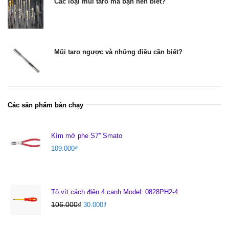
Các loại mũi taro mà bạn nên biết?
Mũi taro ngược và những điều cần biết?
Các sản phẩm bán chạy
Kìm mở phe S7'' Smato
109.000
₫
Tô vít cách điện 4 cạnh Model: 0828PH2-4
106.000
₫
30.000
₫