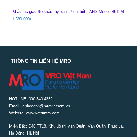
Khẩu lục giác Bộ khẩu tay vặn 17 chi tiết HANS Model: 4618M
1.580.000
₫
THÔNG TIN LIÊN HỆ MRO
HOTLINE: 090 340 4352
Email: kinhdoanh@mrovietnam.vn
Website: www.vattumro.com
Miền Bắc:
D40 TT18, Khu đô thị Văn Quán, Văn Quán, Phúc La,
Hà Đông, Hà Nội