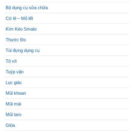
Bộ dụng cụ sửa chữa
Cờ lê – Mỏ lết
Kìm Kéo Smato
Thước Đo
Túi đựng dụng cụ
Tô vít
Tuýp vặn
Lục giác
Mũi khoan
Mũi mài
Mũi taro
Giũa