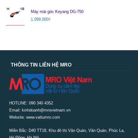
Máy mài góc Keyang DG-750
1.099.000
₫
THÔNG TIN LIÊN HỆ MRO
HOTLINE: 090 340 4352
Email: kinhdoanh@mrovietnam.vn
Website: www.vattumro.com
Miền Bắc:
D40 TT18, Khu đô thị Văn Quán, Văn Quán, Phúc La,
Hà Đông, Hà Nội