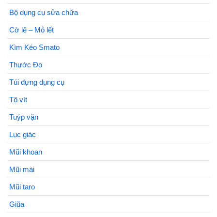
Bộ dụng cụ sửa chữa
Cờ lê – Mỏ lết
Kìm Kéo Smato
Thước Đo
Túi đựng dụng cụ
Tô vít
Tuýp vặn
Lục giác
Mũi khoan
Mũi mài
Mũi taro
Giũa