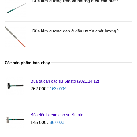
Dũa kim cương tròn và những điều cần biết?
Dũa kim cương dẹp ở đâu uy tín chất lượng?
Các sản phẩm bán chạy
Búa tạ cán cao su Smato (2021.14.12)
262.000
₫
163.000
₫
Búa đầu bi cán cao su Smato
145.000
₫
86.000
₫