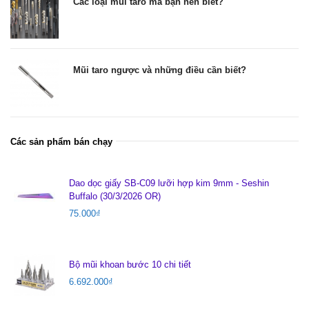
Các loại mũi taro mà bạn nên biết?
Mũi taro ngược và những điều cần biết?
Các sản phẩm bán chạy
Dao dọc giấy SB-C09 lưỡi hợp kim 9mm - Seshin
Buffalo (30/3/2026 OR)
75.000
₫
Bộ mũi khoan bước 10 chi tiết
6.692.000
₫