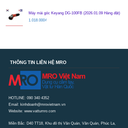
Máy mài góc Keyang DG-100FB (2026.01.09 Hàng đặt)
1.018.000
₫
THÔNG TIN LIÊN HỆ MRO
HOTLINE: 090 340 4352
Email: kinhdoanh@mrovietnam.vn
Website: www.vattumro.com
Miền Bắc:
D40 TT18, Khu đô thị Văn Quán, Văn Quán, Phúc La,