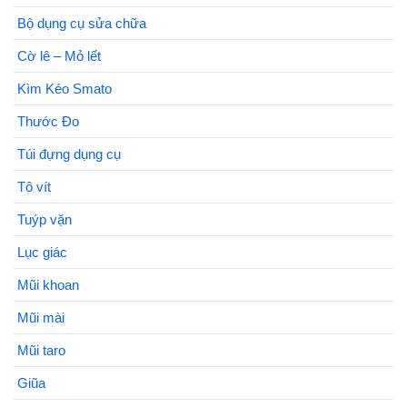
Bộ dụng cụ sửa chữa
Cờ lê – Mỏ lết
Kìm Kéo Smato
Thước Đo
Túi đựng dụng cụ
Tô vít
Tuýp vặn
Lục giác
Mũi khoan
Mũi mài
Mũi taro
Giũa