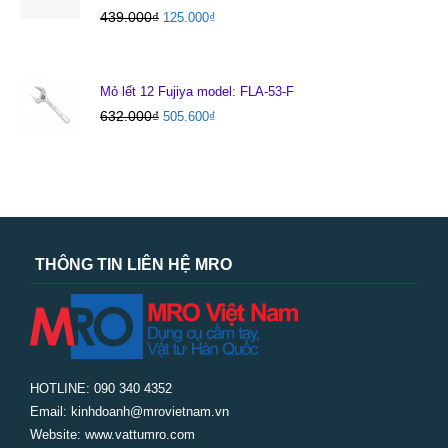
439.000
₫
125.000
₫
Mỏ lết 12 Fujiya model: FLA-53-F
632.000
₫
505.600
₫
THÔNG TIN LIÊN HỆ MRO
HOTLINE: 090 340 4352
Email: kinhdoanh@mrovietnam.vn
Website: www.vattumro.com