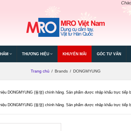
Chào mừng
PHẨM
THƯƠNG HIỆU
KHUYẾN MÃI
GÓC TƯ VẤN
Trang chủ
/
Brands
/
DONGMYUNG
iệu DONGMYUNG (동명) chính hãng. Sản phẩm được nhập khẩu trực tiếp bởi M
iệu DONGMYUNG (동명) chính hãng. Sản phẩm được nhập khẩu trực tiếp bởi M