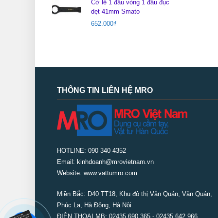
Cờ lê 1 đầu vòng 1 đầu đục
dẹt 41mm Smato
652.000
₫
THÔNG TIN LIÊN HỆ MRO
HOTLINE: 090 340 4352
Email: kinhdoanh@mrovietnam.vn
Website: www.vattumro.com
Miền Bắc:
D40 TT18, Khu đô thị Văn Quán, Văn Quán,
Phúc La, Hà Đông, Hà Nội
ĐIỆN THOẠI MB: 02435 690 365 - 02435 642 966