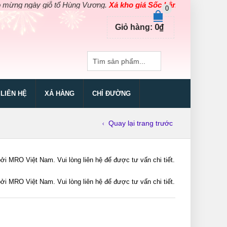
 ngày giỗ tổ Hùng Vương.
Xả kho giá Sốc bằng giá Gốc
cho các s
0
0
₫
Giỏ hàng:
LIÊN HỆ
XẢ HÀNG
CHỈ ĐƯỜNG
Quay lại trang trước
RO Việt Nam. Vui lòng liên hệ để được tư vấn chi tiết.
RO Việt Nam. Vui lòng liên hệ để được tư vấn chi tiết.