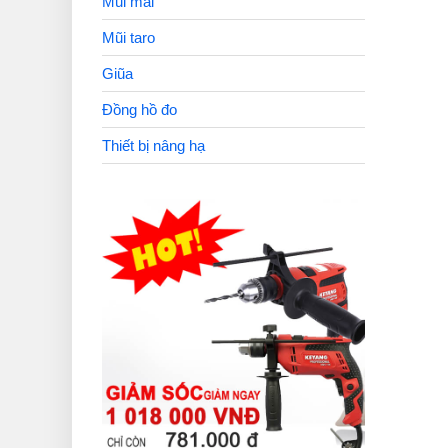
Mũi mài
Mũi taro
Giũa
Đồng hồ đo
Thiết bị nâng hạ