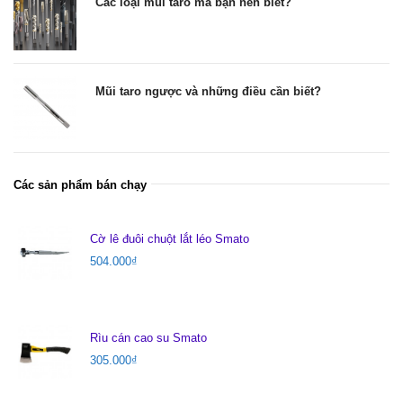
Các loại mũi taro mà bạn nên biết?
Mũi taro ngược và những điều cần biết?
Các sản phẩm bán chạy
Cờ lê đuôi chuột lắt léo Smato
504.000
₫
Rìu cán cao su Smato
305.000
₫