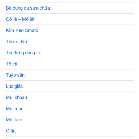
Bộ dụng cụ sửa chữa
Cờ lê – Mỏ lết
Kìm Kéo Smato
Thước Đo
Túi đựng dụng cụ
Tô vít
Tuýp vặn
Lục giác
Mũi khoan
Mũi mài
Mũi taro
Giũa