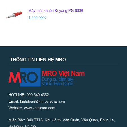
Máy mài khuôn Keyang PG-600B
1.299.000
₫
THÔNG TIN LIÊN HỆ MRO
HOTLINE: 090 340 4352
Email: kinhdoanh@mrovietnam.vn
Website: www.vattumro.com
Miền Bắc:
D40 TT18, Khu đô thị Văn Quán, Văn Quán, Phúc La,
Hà Đông, Hà Nội