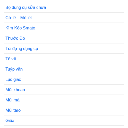
Bộ dụng cụ sửa chữa
Cờ lê – Mỏ lết
Kìm Kéo Smato
Thước Đo
Túi đựng dụng cụ
Tô vít
Tuýp vặn
Lục giác
Mũi khoan
Mũi mài
Mũi taro
Giũa