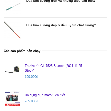
Dũa kim cương tròn và những điều cần biết?
Dũa kim cương dẹp ở đâu uy tín chất lượng?
Các sản phẩm bán chạy
Thước rút GL-7525 Bluetec (2021.11.25
Stock)
190.000
₫
Bộ dụng cụ Smato 9 chi tiết
785.000
₫