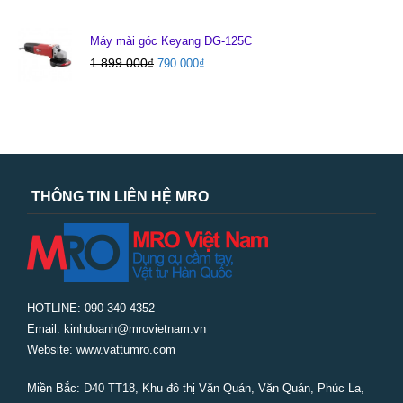
Máy mài góc Keyang DG-125C
1.899.000
₫
790.000
₫
THÔNG TIN LIÊN HỆ MRO
HOTLINE: 090 340 4352
Email: kinhdoanh@mrovietnam.vn
Website: www.vattumro.com
Miền Bắc:
D40 TT18, Khu đô thị Văn Quán, Văn Quán, Phúc La,