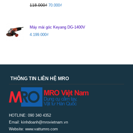
118.000
₫
70.000
₫
Máy mài góc Keyang DG-1400V
4.199.000
₫
THÔNG TIN LIÊN HỆ MRO
HOTLINE: 090 340 4352
Email: kinhdoanh@mrovietnam.vn
Website: www.vattumro.com