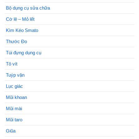
Bộ dụng cụ sửa chữa
Cờ lê – Mỏ lết
Kìm Kéo Smato
Thước Đo
Túi đựng dụng cụ
Tô vít
Tuýp vặn
Lục giác
Mũi khoan
Mũi mài
Mũi taro
Giũa