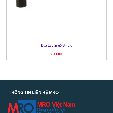
Búa tạ cán gỗ Smato
301.000
₫
THÔNG TIN LIÊN HỆ MRO