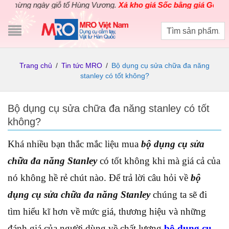
ng ngày giỗ tổ Hùng Vương.
Xả kho giá Sốc bằng giá Gốc
cho các
Trang chủ
/
Tin tức MRO
/
Bộ dụng cụ sửa chữa đa năng
stanley có tốt không?
Bộ dụng cụ sửa chữa đa năng stanley có tốt
không?
Khá nhiều bạn thắc mắc liệu mua
bộ dụng cụ sửa
chữa đa năng Stanley
có tốt không khi mà giá cả của
nó không hề rẻ chút nào. Để trả lời câu hỏi về
bộ
dụng cụ sửa chữa đa năng Stanley
chúng ta sẽ đi
tìm hiểu kĩ hơn về mức giá, thương hiệu và những
đánh giá của người dùng về chất lượng
bộ dụng cụ