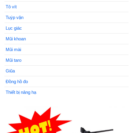
Tô vít
Tuýp vặn
Lục giác
Mũi khoan
Mũi mài
Mũi taro
Giũa
Đồng hồ đo
Thiết bị nâng hạ