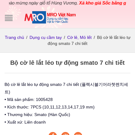
Chào mừng ngày giỗ tổ Hùng Vương.
Xả kho giá Sốc bằng giá Gốc
Trang chủ
/
Dụng cụ cầm tay
/
Cờ lê, Mỏ lết
/
Bộ cờ lê lắt léo tự
động smato 7 chi tiết
Bộ cờ lê lắt léo tự động smato 7 chi tiết
Bộ cờ lê lắt léo tự động smato 7 chi tiết (플렉시블기어라쳇렌치세
트)
• Mã sản phẩm: 1005428
• Kích thước: 7PCS (10,11,12,13,14,17,19 mm)
• Thương hiệu: Smato (Hàn Quốc)
• Xuất xứ: Liên doanh