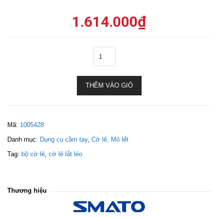
1.614.000
₫
THÊM VÀO GIỎ
Mã:
1005428
Danh mục:
Dụng cụ cầm tay
,
Cờ lê, Mỏ lết
Tag:
bộ cờ lê
,
cờ lê lắt léo
Thương hiệu