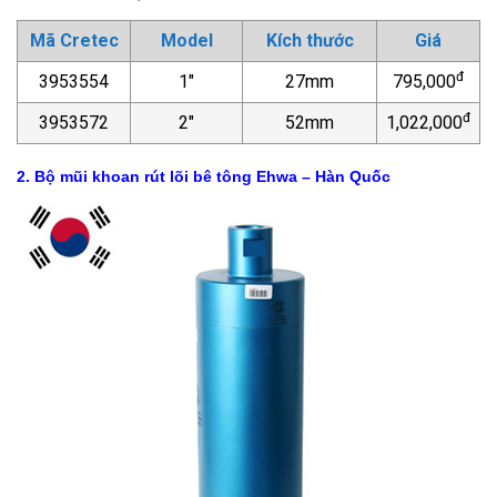
Mã Cretec
Model
Kích thước
Giá
đ
3953554
1″
27mm
795,000
đ
3953572
2″
52mm
1,022,000
2. Bộ mũi khoan rút lõi bê tông Ehwa – Hàn Quốc