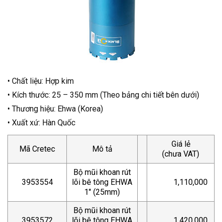
• Chất liệu: Hợp kim
• Kích thước: 25 – 350 mm (Theo bảng chi tiết bên dưới)
• Thương hiệu: Ehwa (Korea)
• Xuất xứ: Hàn Quốc
Giá lẻ
Mã Cretec
Mô tả
(chưa VAT)
Bộ mũi khoan rút
3953554
lõi bê tông EHWA
1,110,000
1″ (25mm)
Bộ mũi khoan rút
3953572
lõi bê tông EHWA
1,420,000