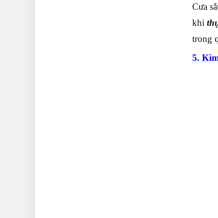
Cưa sắ
khi
thự
trong q
5. Kìm