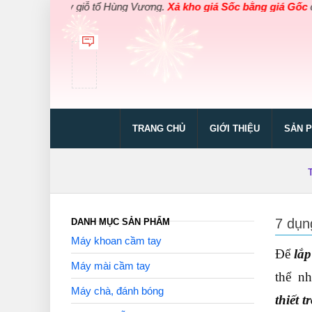
gày giỗ tổ Hùng Vương.
Xả kho giá Sốc bằng giá Gốc
cho các sản
TRANG CHỦ
GIỚI THIỆU
SẢN 
7 dụn
DANH MỤC SẢN PHẨM
Máy khoan cầm tay
Để
lắp
Máy mài cầm tay
thể n
Máy chà, đánh bóng
thiết 