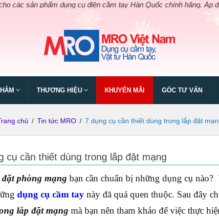
 phẩm dụng cụ điện cầm tay Hàn Quốc chính hãng. Áp dụng chỉ duy
PHẨM
THƯƠNG HIỆU
KHUYẾN MÃI
GÓC TƯ VẤN
Trang chủ
/
Tin tức MRO
/
7 dụng cụ cần thiết dùng trong lắp đặt mạn
g cụ cần thiết dùng trong lắp đặt mạng
 đặt phòng mạng
bạn cần chuẩn bị những dụng cụ nào? 
hững
dụng cụ cầm tay
này đã quá quen thuộc. Sau đây chú
trong lắp đặt mạng
mà bạn nên tham khảo để việc thực hiệ