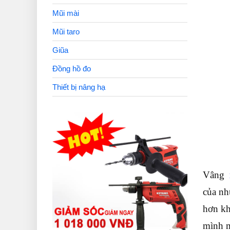
Mũi mài
Mũi taro
Giũa
Đồng hồ đo
Thiết bị nâng hạ
Vâng
của nh
hơn kh
mình m