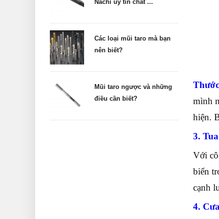
Nachi uy tín chất ...
Các loại mũi taro mà bạn
nên biết?
Thước
Mũi taro ngược và những
điều cần biết?
mình n
hiện. 
3. Tua
Với cô
biến t
cạnh l
4. Cưa