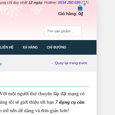
 nhất
12 ngày
. Hotline:
0934 280 699
(24/7)
0
0
₫
Giỏ hàng:
LIÊN HỆ
XẢ HÀNG
CHỈ ĐƯỜNG
Quay lại trang trước
g
Với một người thợ chuyên lắp đặt mạng có
ng tôi sẽ giới thiệu tới bạn
7 dụng cụ cần
n trở nên dễ dàng và đơn giản hơn!