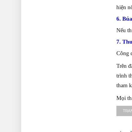
hiện nố
6. Bú
Nếu th
7. Th
Công d
Trên đ
trình 
tham k
Mọi th
TRA