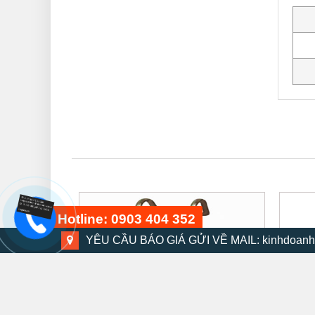
Hotline: 0903 404 352
YÊU CẦU BÁO GIÁ GỬI VỀ MAIL: kinhdoanh
Bộ dụng cụ 48 chi tiết
15 phút trước