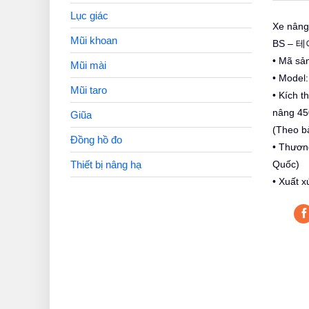
Lục giác
Xe nâng
Mũi khoan
BS – 
• Mã sả
Mũi mài
• Model
Mũi taro
• Kích 
nâng 4
Giũa
(Theo bả
Đồng hồ đo
• Thươn
Quốc)
Thiết bị nâng hạ
• Xuất x