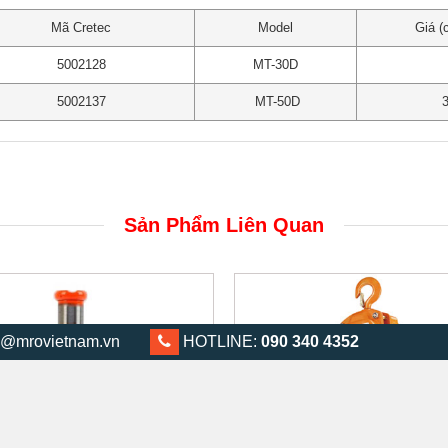
Mã Cretec
Model
Giá (
5002128
MT-30D
Li
5002137
MT-50D
38,
Sản Phẩm Liên Quan
@mrovietnam.vn
0903 404 352
HOTLINE:
090 340 4352