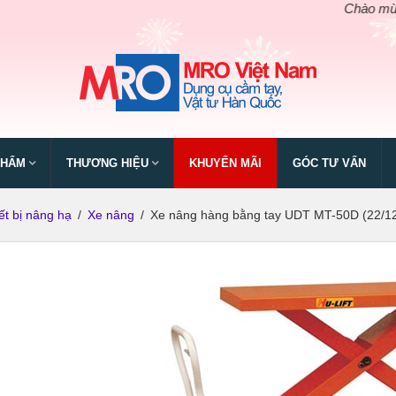
Chào mừng ng
PHẨM
THƯƠNG HIỆU
KHUYẾN MÃI
GÓC TƯ VẤN
ết bị nâng hạ
/
Xe nâng
/
Xe nâng hàng bằng tay UDT MT-50D (22/12