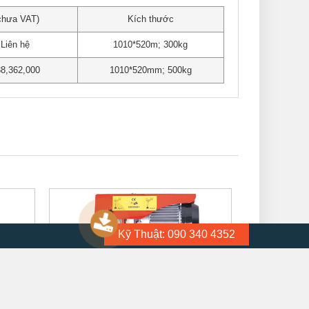
chưa VAT)
Kích thước
ên hệ
1010*520m; 300kg
362,000
1010*520mm; 500kg
Kỹ Thuật: 090 340 4352