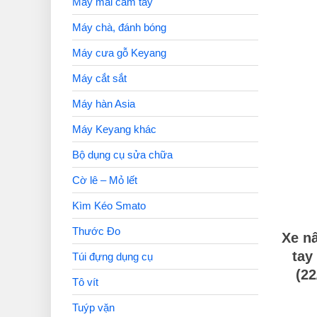
Máy mài cầm tay
Máy chà, đánh bóng
Máy cưa gỗ Keyang
Máy cắt sắt
Máy hàn Asia
Máy Keyang khác
Bộ dụng cụ sửa chữa
Cờ lê – Mỏ lết
Kìm Kéo Smato
Thước Đo
Xe n
tay
Túi đựng dụng cụ
(22
Tô vít
Tuýp vặn