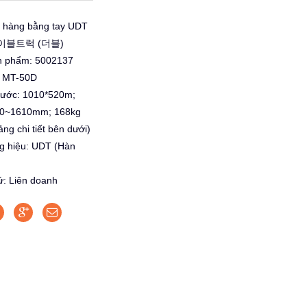
 hàng bằng tay UDT
테이블트럭 (더블)
n phẩm: 5002137
: MT-50D
thước: 1010*520m;
50~1610mm; 168kg
ng chi tiết bên dưới)
g hiệu: UDT (Hàn
ứ: Liên doanh