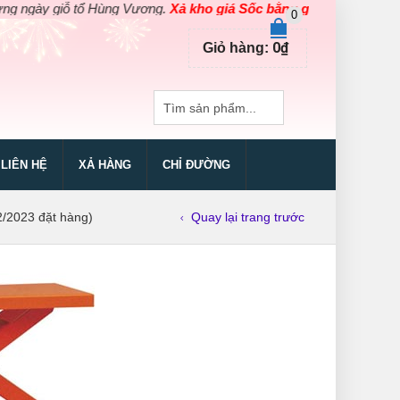
ày giỗ tổ Hùng Vương.
Xả kho giá Sốc bằng giá Gốc
cho các sản 
0
0
₫
Giỏ hàng:
LIÊN HỆ
XẢ HÀNG
CHỈ ĐƯỜNG
/2023 đặt hàng)
Quay lại trang trước