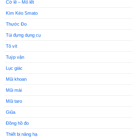
Cờ lê – Mỏ lết
Kìm Kéo Smato
Thước Đo
Túi đựng dụng cụ
Tô vít
Tuýp vặn
Lục giác
Mũi khoan
Mũi mài
Mũi taro
Giũa
Đồng hồ đo
Thiết bị nâng hạ