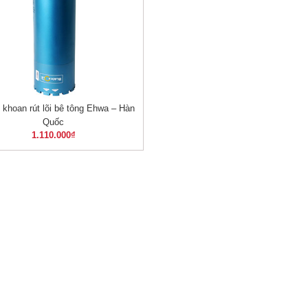
 khoan rút lõi bê tông Ehwa – Hàn
XEM NHANH
Quốc
1.110.000
₫