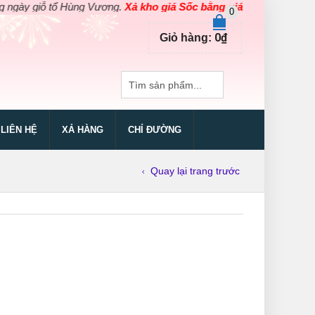
 giỗ tổ Hùng Vương.
Xả kho giá Sốc bằng giá Gốc
cho các sản ph
0
0
₫
Giỏ hàng:
LIÊN HỆ
XẢ HÀNG
CHỈ ĐƯỜNG
Quay lại trang trước