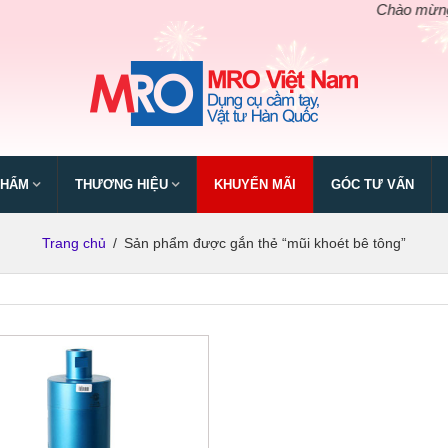
Chào mừng ngày
PHẨM
THƯƠNG HIỆU
KHUYẾN MÃI
GÓC TƯ VẤN
Trang chủ
/
Sản phẩm được gắn thẻ “mũi khoét bê tông”