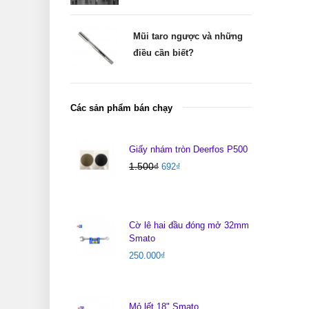
Mũi taro ngược và những
điều cần biết?
Các sản phẩm bán chạy
Giấy nhám tròn Deerfos P500
1.500
₫
692
₫
Cờ lê hai đầu đóng mở 32mm
Smato
250.000
₫
Mỏ lết 18" Smato