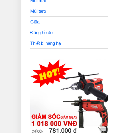
Mũi mài
Mũi taro
Giũa
Đồng hồ đo
Thiết bị nâng hạ