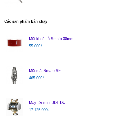
Các sản phẩm bán chạy
Mũi khoét lỗ Smato 38mm
55.000
₫
Mũi mài Smato SF
465.000
₫
Máy tời mini UDT DU
17.125.000
₫