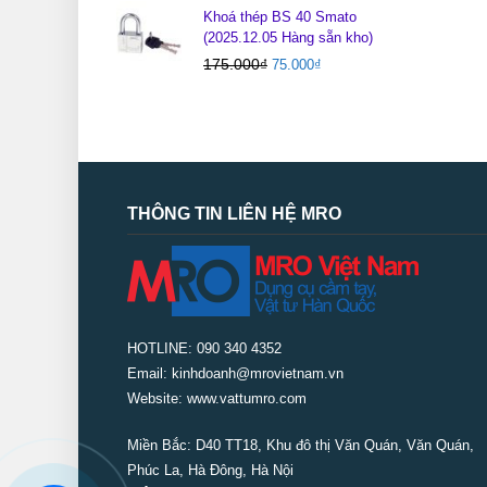
Khoá thép BS 40 Smato
(2025.12.05 Hàng sẵn kho)
175.000
₫
75.000
₫
THÔNG TIN LIÊN HỆ MRO
HOTLINE: 090 340 4352
Email: kinhdoanh@mrovietnam.vn
Website: www.vattumro.com
Miền Bắc:
D40 TT18, Khu đô thị Văn Quán, Văn Quán,
Phúc La, Hà Đông, Hà Nội