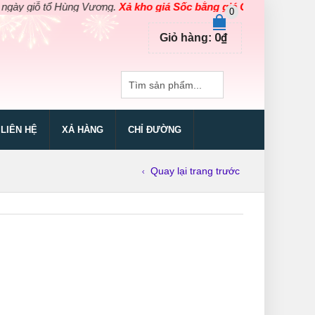
giỗ tổ Hùng Vương.
Xả kho giá Sốc bằng giá Gốc
cho các sản phẩm
0
0
₫
Giỏ hàng:
LIÊN HỆ
XẢ HÀNG
CHỈ ĐƯỜNG
Quay lại trang trước