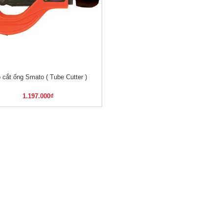
 cắt ống Smato ( Tube Cutter )
XEM NHANH
1.197.000
₫