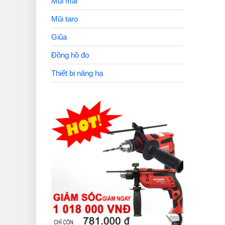
Mũi mài
Mũi taro
Giũa
Đồng hồ đo
Thiết bị nâng hạ