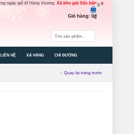
y giỗ tổ Hùng Vương.
Xả kho giá Sốc bằng giá Gốc
cho các sản p
0
0
₫
Giỏ hàng:
LIÊN HỆ
XẢ HÀNG
CHỈ ĐƯỜNG
Quay lại trang trước