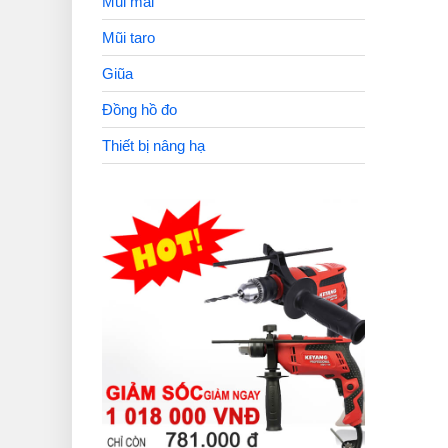
Mũi mài
Mũi taro
Giũa
Đồng hồ đo
Thiết bị nâng hạ