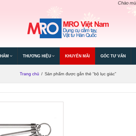
Chào mừng ngà
PHẨM
THƯƠNG HIỆU
KHUYẾN MÃI
GÓC TƯ VẤN
Trang chủ
/
Sản phẩm được gắn thẻ “bộ lục giác”