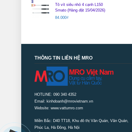
Tô vít siêu nhỏ 4 cạnh L150
Smato (Hàng đặt 15/04/2026)
84.000
₫
THÔNG TIN LIÊN HỆ MRO
HOTLINE: 090 340 4352
Email: kinhdoanh@mrovietnam.vn
Website: www.vattumro.com
Miền Bắc:
D40 TT18, Khu đô thị Văn Quán, Văn Quán,
Phúc La, Hà Đông, Hà Nội