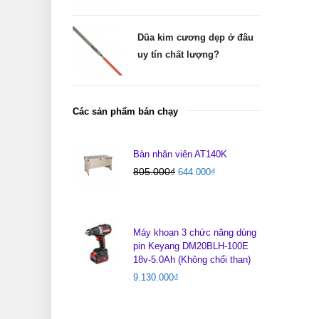
Dũa kim cương dẹp ở đâu
uy tín chất lượng?
Các sản phẩm bán chạy
Bàn nhân viên AT140K
805.000
₫
644.000
₫
Máy khoan 3 chức năng dùng
pin Keyang DM20BLH-100E
18v-5.0Ah (Không chổi than)
9.130.000
₫