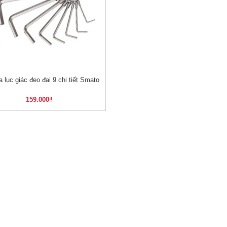
a lục giác đeo đai 9 chi tiết Smato
XEM NHANH
159.000
₫